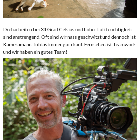
Dreharbeiten bei 34 Grad Celsius und hoher Luftfeuchtigkeit
sind anstrengend. Oft sind wir nass geschwitzt und dennoch ist
Kameramann Tobias immer gut drauf. Fernsehen ist Teamwork
und wir haben ein gutes Team!