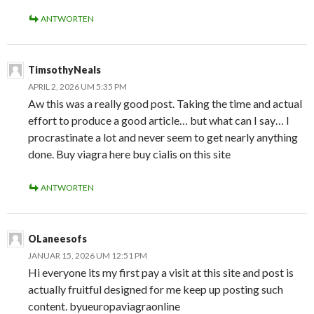
ANTWORTEN
TimsothyNeals
APRIL 2, 2026 UM 5:35 PM
Aw this was a really good post. Taking the time and actual
effort to produce a good article… but what can I say… I
procrastinate a lot and never seem to get nearly anything
done. Buy viagra here buy cialis on this site
ANTWORTEN
OLaneesofs
JANUAR 15, 2026 UM 12:51 PM
Hi everyone its my first pay a visit at this site and post is
actually fruitful designed for me keep up posting such
content. byueuropaviagraonline