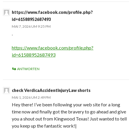
https://www.facebook.com/profile.php?
id=61588952687493
MAI 7, 2026 UM 9:25 PM
.
https://www.facebook.com/profile.php?
id=61588952687493
ANTWORTEN
check VerdicaAccidentInjuryLaw shorts
MAI 1, 2026 UM 2:49 PM
Hey there! I’ve been following your web site for a long
time now and finally got the bravery to go ahead and give
you a shout out from Kingwood Texas! Just wanted to tell
you keep up the fantastic work!|