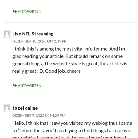
ANTWORTEN
Live NFL Streaming
DEZEMBER 10, 2025 UM 2:19 PM
I think this is among the most vital info for me. And i’m
glad reading your article. But should remark on some
general things, The website style is great, the articles is
really great : D. Good job, cheers
ANTWORTEN
togel online
DEZEMBER 7, 2025 UM 4:29 PM
Hello, i think that i saw you visited my weblog thus i came
to “return the favor”.I am trying to find things to improve
my website!I suppose its ok to use a few of your ideas!!