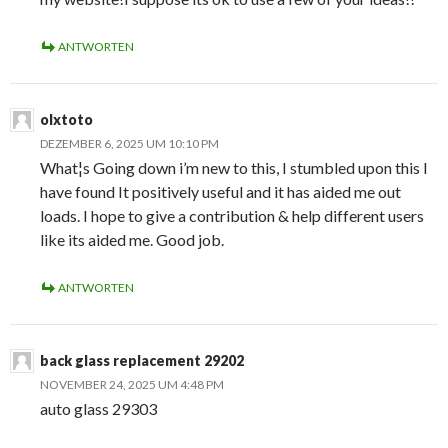
ANTWORTEN
olxtoto
DEZEMBER 6, 2025 UM 10:10 PM
What¦s Going down i’m new to this, I stumbled upon this I
have found It positively useful and it has aided me out
loads. I hope to give a contribution & help different users
like its aided me. Good job.
ANTWORTEN
back glass replacement 29202
NOVEMBER 24, 2025 UM 4:48 PM
auto glass 29303