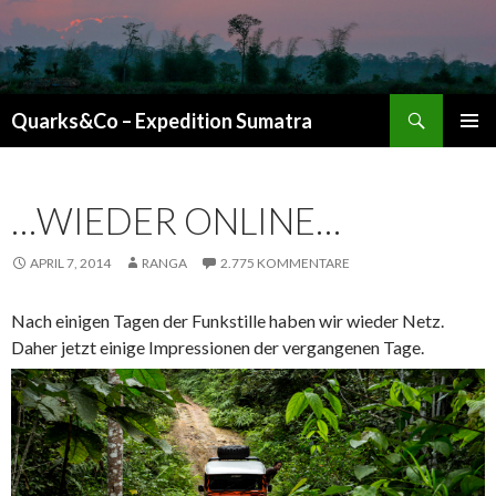
Suchen
Quarks&Co – Expedition Sumatra
ZUM INHALT SPRINGEN
…WIEDER ONLINE…
APRIL 7, 2014
RANGA
2.775 KOMMENTARE
Nach einigen Tagen der Funkstille haben wir wieder Netz.
Daher jetzt einige Impressionen der vergangenen Tage.