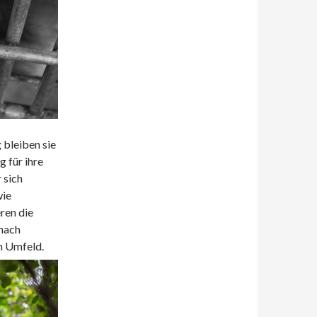
 bleiben sie
g für ihre
 sich
wie
ren die
 nach
en Umfeld.