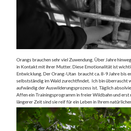
Orangs brauchen sehr viel Zuwendung. Über Jahre hinweg
in Kontakt mit ihrer Mutter. Diese Emotionalität ist wichti
Entwicklung. Der Orang-Utan braucht ca. 8-9 Jahre bis er
selbstständig im Wald zurechtfindet. Ich bin überrascht 
aufwändig der Auswilderungsprozess ist. Täglich absolvie
Affen ein Trainingsprogramm in freier Wildbahn und erst
längerer Zeit sind sie reif für ein Leben in Ihrem natürlich