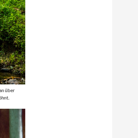
an über
öhnt.