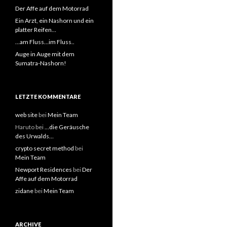
Der Affe auf dem Motorrad
Ein Arzt, ein Nashorn und ein
platter Reifen…
…am Fluss…im Fluss..
Auge in Auge mit dem
Sumatra-Nashorn!
LETZTE KOMMENTARE
web site
bei
Mein Team
Haruto bei
…die Geräusche
des Urwalds…
crypto secret method
bei
Mein Team
Newport Residences
bei
Der
Affe auf dem Motorrad
zidane
bei
Mein Team
ARCHIVE