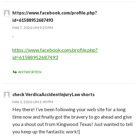
https://www.facebook.com/profile.php?
id=61588952687493
MAI 7, 2026 UM 9:25 PM
.
https://www.facebook.com/profile.php?
id=61588952687493
ANTWORTEN
check VerdicaAccidentInjuryLaw shorts
MAI 1, 2026 UM 2:49 PM
Hey there! I’ve been following your web site for a long
time now and finally got the bravery to go ahead and give
you a shout out from Kingwood Texas! Just wanted to tell
you keep up the fantastic work!|