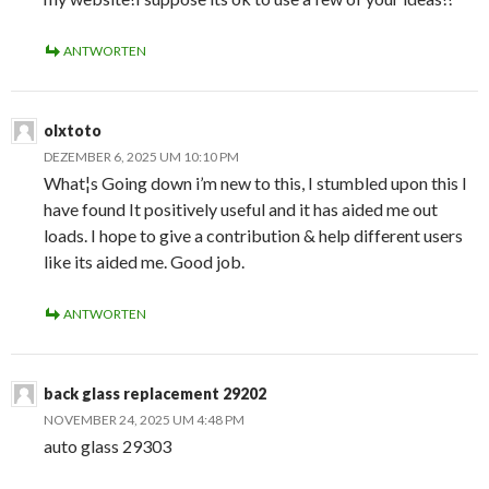
ANTWORTEN
olxtoto
DEZEMBER 6, 2025 UM 10:10 PM
What¦s Going down i’m new to this, I stumbled upon this I
have found It positively useful and it has aided me out
loads. I hope to give a contribution & help different users
like its aided me. Good job.
ANTWORTEN
back glass replacement 29202
NOVEMBER 24, 2025 UM 4:48 PM
auto glass 29303