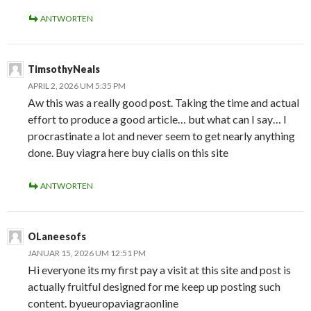
ANTWORTEN
TimsothyNeals
APRIL 2, 2026 UM 5:35 PM
Aw this was a really good post. Taking the time and actual
effort to produce a good article… but what can I say… I
procrastinate a lot and never seem to get nearly anything
done. Buy viagra here buy cialis on this site
ANTWORTEN
OLaneesofs
JANUAR 15, 2026 UM 12:51 PM
Hi everyone its my first pay a visit at this site and post is
actually fruitful designed for me keep up posting such
content. byueuropaviagraonline