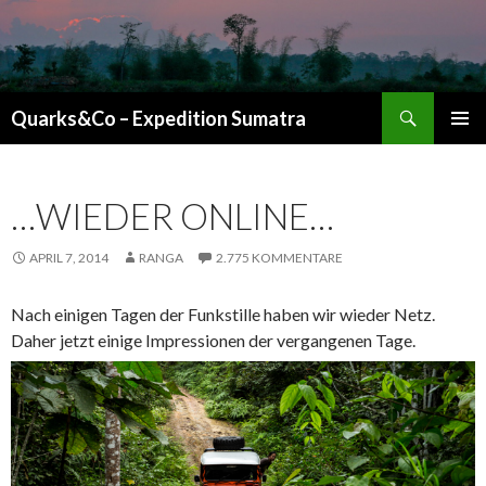
Suchen
Quarks&Co – Expedition Sumatra
ZUM INHALT SPRINGEN
…WIEDER ONLINE…
APRIL 7, 2014
RANGA
2.775 KOMMENTARE
Nach einigen Tagen der Funkstille haben wir wieder Netz.
Daher jetzt einige Impressionen der vergangenen Tage.