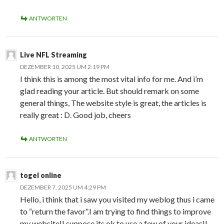
ANTWORTEN
Live NFL Streaming
DEZEMBER 10, 2025 UM 2:19 PM
I think this is among the most vital info for me. And i’m
glad reading your article. But should remark on some
general things, The website style is great, the articles is
really great : D. Good job, cheers
ANTWORTEN
togel online
DEZEMBER 7, 2025 UM 4:29 PM
Hello, i think that i saw you visited my weblog thus i came
to “return the favor”.I am trying to find things to improve
my website!I suppose its ok to use a few of your ideas!!