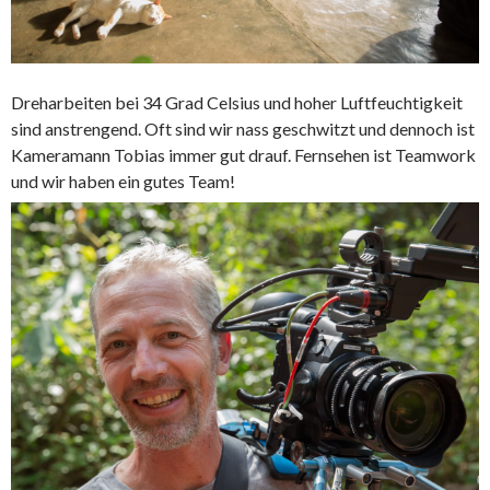
Dreharbeiten bei 34 Grad Celsius und hoher Luftfeuchtigkeit
sind anstrengend. Oft sind wir nass geschwitzt und dennoch ist
Kameramann Tobias immer gut drauf. Fernsehen ist Teamwork
und wir haben ein gutes Team!