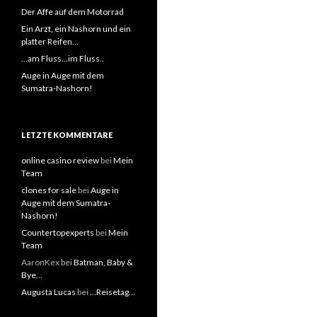
Der Affe auf dem Motorrad
Ein Arzt, ein Nashorn und ein
platter Reifen…
…am Fluss…im Fluss..
Auge in Auge mit dem
Sumatra-Nashorn!
LETZTE KOMMENTARE
online casino review
bei
Mein
Team
clones for sale
bei
Auge in
Auge mit dem Sumatra-
Nashorn!
Countertopexperts
bei
Mein
Team
AaronKex bei
Batman, Baby &
Bye…
Augusta Lucas
bei
…Reisetag…