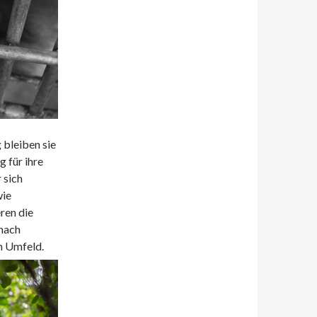
 bleiben sie
g für ihre
 sich
wie
ren die
 nach
en Umfeld.