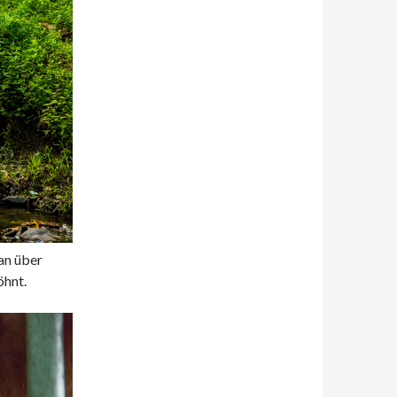
an über
öhnt.