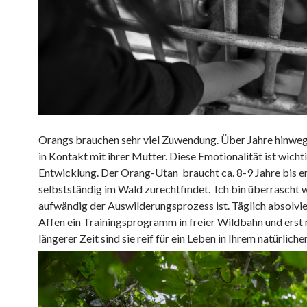
Orangs brauchen sehr viel Zuwendung. Über Jahre hinweg
in Kontakt mit ihrer Mutter. Diese Emotionalität ist wichti
Entwicklung. Der Orang-Utan braucht ca. 8-9 Jahre bis er
selbstständig im Wald zurechtfindet. Ich bin überrascht 
aufwändig der Auswilderungsprozess ist. Täglich absolvie
Affen ein Trainingsprogramm in freier Wildbahn und erst
längerer Zeit sind sie reif für ein Leben in Ihrem natürlich