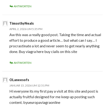
ANTWORTEN
TimsothyNeals
APRIL 2, 2026 UM 5:35 PM
Aw this was a really good post. Taking the time and actual
effort to produce a good article… but what can I say… I
procrastinate a lot and never seem to get nearly anything
done. Buy viagra here buy cialis on this site
ANTWORTEN
OLaneesofs
JANUAR 15, 2026 UM 12:51 PM
Hi everyone its my first pay a visit at this site and post is
actually fruitful designed for me keep up posting such
content. byueuropaviagraonline