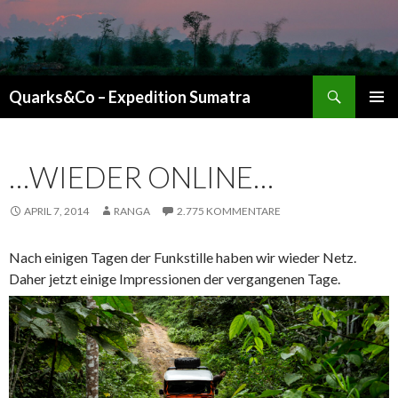
Suchen
Quarks&Co – Expedition Sumatra
ZUM INHALT SPRINGEN
…WIEDER ONLINE…
APRIL 7, 2014
RANGA
2.775 KOMMENTARE
Nach einigen Tagen der Funkstille haben wir wieder Netz.
Daher jetzt einige Impressionen der vergangenen Tage.