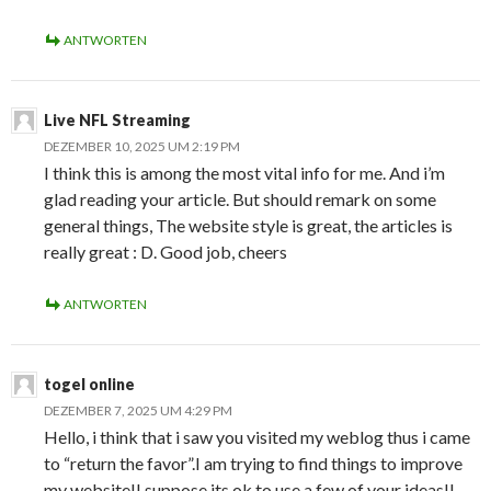
ANTWORTEN
Live NFL Streaming
DEZEMBER 10, 2025 UM 2:19 PM
I think this is among the most vital info for me. And i’m
glad reading your article. But should remark on some
general things, The website style is great, the articles is
really great : D. Good job, cheers
ANTWORTEN
togel online
DEZEMBER 7, 2025 UM 4:29 PM
Hello, i think that i saw you visited my weblog thus i came
to “return the favor”.I am trying to find things to improve
my website!I suppose its ok to use a few of your ideas!!