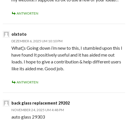
ANTWORTEN
olxtoto
DEZEMBER 6, 2025 UM 10:10 PM
What¦s Going down i’m new to this, I stumbled upon this I
have found It positively useful and it has aided me out
loads. I hope to give a contribution & help different users
like its aided me. Good job.
ANTWORTEN
back glass replacement 29202
NOVEMBER 24, 2025 UM 4:48 PM
auto glass 29303