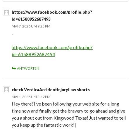
https://www.facebook.com/profile.php?
id=61588952687493
MAI 7, 2026 UM 9:25 PM
.
https://www.facebook.com/profile.php?
id=61588952687493
ANTWORTEN
check VerdicaAccidentInjuryLaw shorts
MAI 1, 2026 UM 2:49 PM
Hey there! I’ve been following your web site for a long
time now and finally got the bravery to go ahead and give
you a shout out from Kingwood Texas! Just wanted to tell
you keep up the fantastic work!|