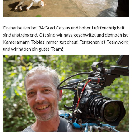
Dreharbeiten bei 34 Grad Celsius und hoher Luftfeuchtigkeit
sind anstrengend. Oft sind wir nass geschwitzt und dennoch ist
Kameramann Tobias immer gut drauf. Fernsehen ist Teamwork
und wir haben ein gutes Team!