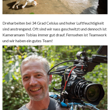
Dreharbeiten bei 34 Grad Celsius und hoher Luftfeuchtigkeit
sind anstrengend. Oft sind wir nass geschwitzt und dennoch ist
Kameramann Tobias immer gut drauf. Fernsehen ist Teamwork
und wir haben ein gutes Team!