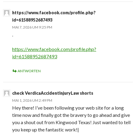
https://www.facebook.com/profile.php?
id=61588952687493
MAI 7, 2026 UM 9:25 PM
.
https://www.facebook.com/profile.php?
id=61588952687493
ANTWORTEN
check VerdicaAccidentInjuryLaw shorts
MAI 1, 2026 UM 2:49 PM
Hey there! I’ve been following your web site for a long
time now and finally got the bravery to go ahead and give
you a shout out from Kingwood Texas! Just wanted to tell
you keep up the fantastic work!|