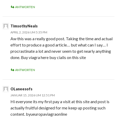
ANTWORTEN
TimsothyNeals
APRIL 2, 2026 UM 5:35 PM
Aw this was a really good post. Taking the time and actual
effort to produce a good article… but what can I say… I
procrastinate a lot and never seem to get nearly anything
done. Buy viagra here buy cialis on this site
ANTWORTEN
OLaneesofs
JANUAR 15, 2026 UM 12:51 PM
Hi everyone its my first pay a visit at this site and post is
actually fruitful designed for me keep up posting such
content. byueuropaviagraonline