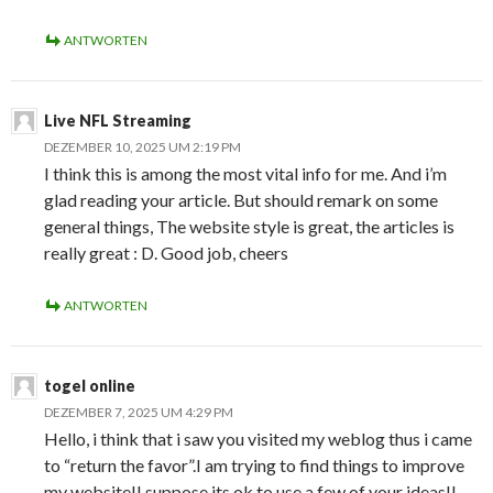
ANTWORTEN
Live NFL Streaming
DEZEMBER 10, 2025 UM 2:19 PM
I think this is among the most vital info for me. And i’m
glad reading your article. But should remark on some
general things, The website style is great, the articles is
really great : D. Good job, cheers
ANTWORTEN
togel online
DEZEMBER 7, 2025 UM 4:29 PM
Hello, i think that i saw you visited my weblog thus i came
to “return the favor”.I am trying to find things to improve
my website!I suppose its ok to use a few of your ideas!!