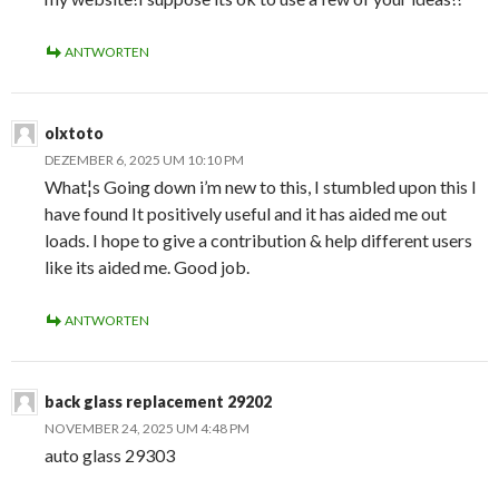
ANTWORTEN
olxtoto
DEZEMBER 6, 2025 UM 10:10 PM
What¦s Going down i’m new to this, I stumbled upon this I
have found It positively useful and it has aided me out
loads. I hope to give a contribution & help different users
like its aided me. Good job.
ANTWORTEN
back glass replacement 29202
NOVEMBER 24, 2025 UM 4:48 PM
auto glass 29303