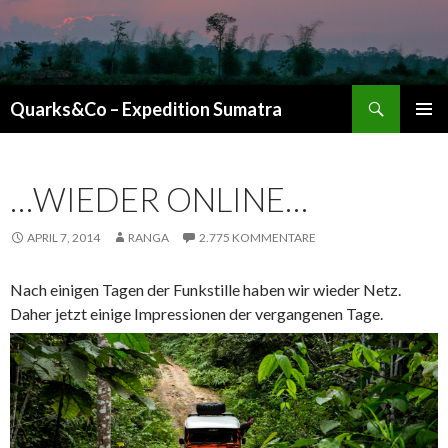
Suchen
Quarks&Co – Expedition Sumatra
ZUM INHALT SPRINGEN
…WIEDER ONLINE…
APRIL 7, 2014
RANGA
2.775 KOMMENTARE
Nach einigen Tagen der Funkstille haben wir wieder Netz.
Daher jetzt einige Impressionen der vergangenen Tage.