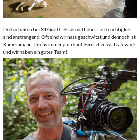
Dreharbeiten bei 34 Grad Celsius und hoher Luftfeuchtigkeit
sind anstrengend. Oft sind wir nass geschwitzt und dennoch ist
Kameramann Tobias immer gut drauf. Fernsehen ist Teamwork
und wir haben ein gutes Team!