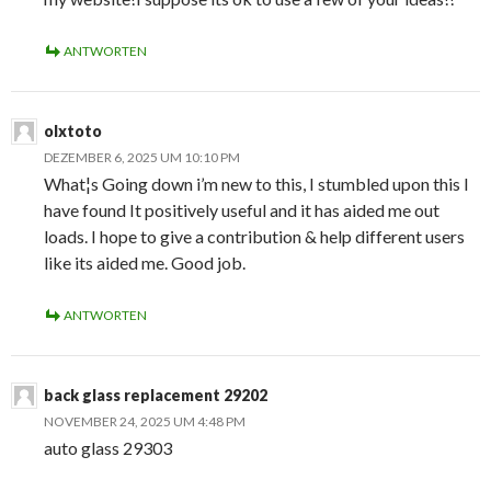
ANTWORTEN
olxtoto
DEZEMBER 6, 2025 UM 10:10 PM
What¦s Going down i’m new to this, I stumbled upon this I
have found It positively useful and it has aided me out
loads. I hope to give a contribution & help different users
like its aided me. Good job.
ANTWORTEN
back glass replacement 29202
NOVEMBER 24, 2025 UM 4:48 PM
auto glass 29303