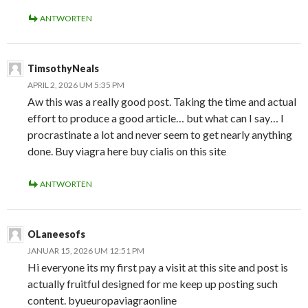
ANTWORTEN
TimsothyNeals
APRIL 2, 2026 UM 5:35 PM
Aw this was a really good post. Taking the time and actual
effort to produce a good article… but what can I say… I
procrastinate a lot and never seem to get nearly anything
done. Buy viagra here buy cialis on this site
ANTWORTEN
OLaneesofs
JANUAR 15, 2026 UM 12:51 PM
Hi everyone its my first pay a visit at this site and post is
actually fruitful designed for me keep up posting such
content. byueuropaviagraonline