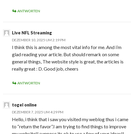
ANTWORTEN
Live NFL Streaming
DEZEMBER 10, 2025 UM 2:19 PM
I think this is among the most vital info for me. And i’m
glad reading your article. But should remark on some
general things, The website style is great, the articles is
really great : D. Good job, cheers
ANTWORTEN
togel online
DEZEMBER 7, 2025 UM 4:29 PM
Hello, i think that i saw you visited my weblog thus i came
to “return the favor”.I am trying to find things to improve
my website!I suppose its ok to use a few of your ideas!!