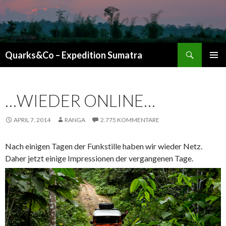
Suchen
Quarks&Co – Expedition Sumatra
ZUM INHALT SPRINGEN
…WIEDER ONLINE…
APRIL 7, 2014
RANGA
2.775 KOMMENTARE
Nach einigen Tagen der Funkstille haben wir wieder Netz.
Daher jetzt einige Impressionen der vergangenen Tage.