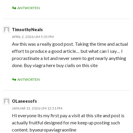
ANTWORTEN
TimsothyNeals
APRIL 2, 2026 UM 5:35 PM
Aw this was a really good post. Taking the time and actual
effort to produce a good article… but what can I say… I
procrastinate a lot and never seem to get nearly anything
done. Buy viagra here buy cialis on this site
ANTWORTEN
OLaneesofs
JANUAR 15, 2026 UM 12:51 PM
Hi everyone its my first pay a visit at this site and post is
actually fruitful designed for me keep up posting such
content. byueuropaviagraonline