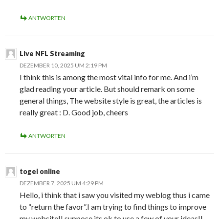
ANTWORTEN
Live NFL Streaming
DEZEMBER 10, 2025 UM 2:19 PM
I think this is among the most vital info for me. And i’m
glad reading your article. But should remark on some
general things, The website style is great, the articles is
really great : D. Good job, cheers
ANTWORTEN
togel online
DEZEMBER 7, 2025 UM 4:29 PM
Hello, i think that i saw you visited my weblog thus i came
to “return the favor”.I am trying to find things to improve
my website!I suppose its ok to use a few of your ideas!!