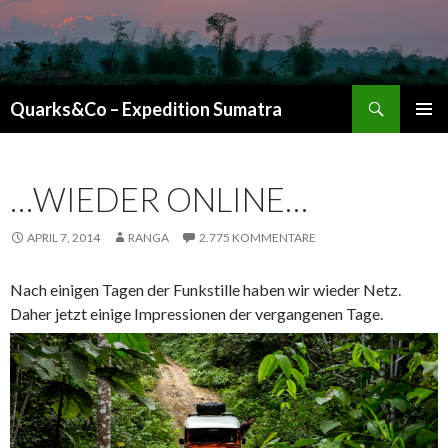
Suchen
Quarks&Co – Expedition Sumatra
ZUM INHALT SPRINGEN
…WIEDER ONLINE…
APRIL 7, 2014
RANGA
2.775 KOMMENTARE
Nach einigen Tagen der Funkstille haben wir wieder Netz.
Daher jetzt einige Impressionen der vergangenen Tage.