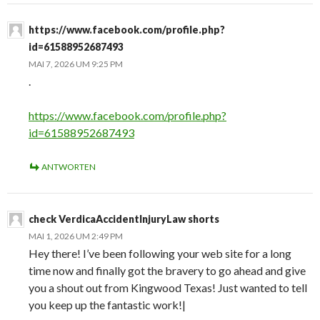
https://www.facebook.com/profile.php?
id=61588952687493
MAI 7, 2026 UM 9:25 PM
.
https://www.facebook.com/profile.php?
id=61588952687493
ANTWORTEN
check VerdicaAccidentInjuryLaw shorts
MAI 1, 2026 UM 2:49 PM
Hey there! I’ve been following your web site for a long
time now and finally got the bravery to go ahead and give
you a shout out from Kingwood Texas! Just wanted to tell
you keep up the fantastic work!|