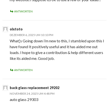
ANTWORTEN
olxtoto
DEZEMBER 6, 2025 UM 10:10 PM
What¦s Going down i’m new to this, I stumbled upon this I
have found It positively useful and it has aided me out
loads. I hope to give a contribution & help different users
like its aided me. Good job.
ANTWORTEN
back glass replacement 29202
NOVEMBER 24, 2025 UM 4:48 PM
auto glass 29303