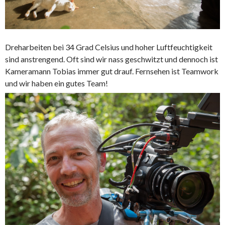
Dreharbeiten bei 34 Grad Celsius und hoher Luftfeuchtigkeit
sind anstrengend. Oft sind wir nass geschwitzt und dennoch ist
Kameramann Tobias immer gut drauf. Fernsehen ist Teamwork
und wir haben ein gutes Team!