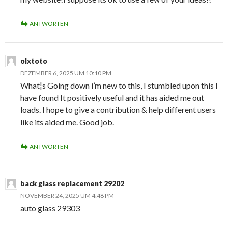
ANTWORTEN
olxtoto
DEZEMBER 6, 2025 UM 10:10 PM
What¦s Going down i’m new to this, I stumbled upon this I
have found It positively useful and it has aided me out
loads. I hope to give a contribution & help different users
like its aided me. Good job.
ANTWORTEN
back glass replacement 29202
NOVEMBER 24, 2025 UM 4:48 PM
auto glass 29303