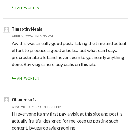
ANTWORTEN
TimsothyNeals
APRIL 2, 2026 UM 5:35 PM
Aw this was a really good post. Taking the time and actual
effort to produce a good article… but what can I say… I
procrastinate a lot and never seem to get nearly anything
done. Buy viagra here buy cialis on this site
ANTWORTEN
OLaneesofs
JANUAR 15, 2026 UM 12:51 PM
Hi everyone its my first pay a visit at this site and post is
actually fruitful designed for me keep up posting such
content. byueuropaviagraonline