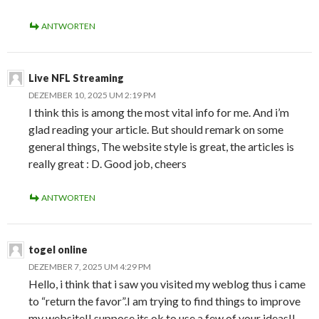
ANTWORTEN
Live NFL Streaming
DEZEMBER 10, 2025 UM 2:19 PM
I think this is among the most vital info for me. And i’m
glad reading your article. But should remark on some
general things, The website style is great, the articles is
really great : D. Good job, cheers
ANTWORTEN
togel online
DEZEMBER 7, 2025 UM 4:29 PM
Hello, i think that i saw you visited my weblog thus i came
to “return the favor”.I am trying to find things to improve
my website!I suppose its ok to use a few of your ideas!!