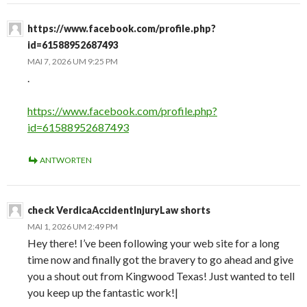
https://www.facebook.com/profile.php?
id=61588952687493
MAI 7, 2026 UM 9:25 PM
.
https://www.facebook.com/profile.php?
id=61588952687493
ANTWORTEN
check VerdicaAccidentInjuryLaw shorts
MAI 1, 2026 UM 2:49 PM
Hey there! I’ve been following your web site for a long
time now and finally got the bravery to go ahead and give
you a shout out from Kingwood Texas! Just wanted to tell
you keep up the fantastic work!|