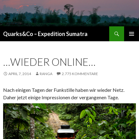
Suchen
Quarks&Co – Expedition Sumatra
ZUM INHALT SPRINGEN
…WIEDER ONLINE…
APRIL 7, 2014
RANGA
2.775 KOMMENTARE
Nach einigen Tagen der Funkstille haben wir wieder Netz.
Daher jetzt einige Impressionen der vergangenen Tage.