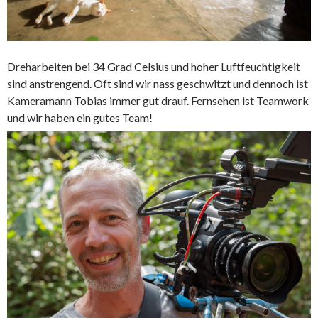
Dreharbeiten bei 34 Grad Celsius und hoher Luftfeuchtigkeit
sind anstrengend. Oft sind wir nass geschwitzt und dennoch ist
Kameramann Tobias immer gut drauf. Fernsehen ist Teamwork
und wir haben ein gutes Team!