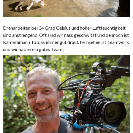
Dreharbeiten bei 34 Grad Celsius und hoher Luftfeuchtigkeit
sind anstrengend. Oft sind wir nass geschwitzt und dennoch ist
Kameramann Tobias immer gut drauf. Fernsehen ist Teamwork
und wir haben ein gutes Team!