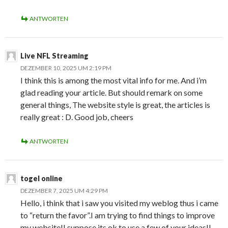
ANTWORTEN
Live NFL Streaming
DEZEMBER 10, 2025 UM 2:19 PM
I think this is among the most vital info for me. And i’m
glad reading your article. But should remark on some
general things, The website style is great, the articles is
really great : D. Good job, cheers
ANTWORTEN
togel online
DEZEMBER 7, 2025 UM 4:29 PM
Hello, i think that i saw you visited my weblog thus i came
to “return the favor”.I am trying to find things to improve
my website!I suppose its ok to use a few of your ideas!!