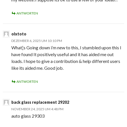
ANTWORTEN
olxtoto
DEZEMBER 6, 2025 UM 10:10 PM
What¦s Going down i’m new to this, I stumbled upon this I
have found It positively useful and it has aided me out
loads. I hope to give a contribution & help different users
like its aided me. Good job.
ANTWORTEN
back glass replacement 29202
NOVEMBER 24, 2025 UM 4:48 PM
auto glass 29303