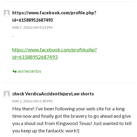
https://www.facebook.com/profile.php?
id=61588952687493
MAI 7, 2026 UM 9:25 PM
.
https://www.facebook.com/profile.php?
id=61588952687493
ANTWORTEN
check VerdicaAccidentInjuryLaw shorts
MAI 1, 2026 UM 2:49 PM
Hey there! I’ve been following your web site for a long
time now and finally got the bravery to go ahead and give
you a shout out from Kingwood Texas! Just wanted to tell
you keep up the fantastic work!|