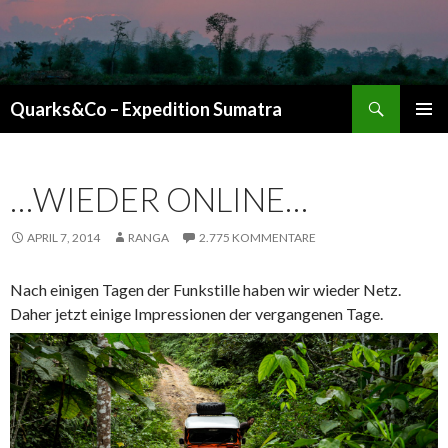
Suchen
Quarks&Co – Expedition Sumatra
ZUM INHALT SPRINGEN
…WIEDER ONLINE…
APRIL 7, 2014
RANGA
2.775 KOMMENTARE
Nach einigen Tagen der Funkstille haben wir wieder Netz.
Daher jetzt einige Impressionen der vergangenen Tage.