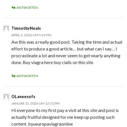
ANTWORTEN
TimsothyNeals
APRIL 2, 2026 UM 5:35 PM
Aw this was a really good post. Taking the time and actual
effort to produce a good article… but what can I say… I
procrastinate a lot and never seem to get nearly anything
done. Buy viagra here buy cialis on this site
ANTWORTEN
OLaneesofs
JANUAR 15, 2026 UM 12:51 PM
Hi everyone its my first pay a visit at this site and post is
actually fruitful designed for me keep up posting such
content. byueuropaviagraonline