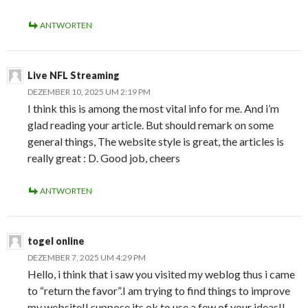
ANTWORTEN
Live NFL Streaming
DEZEMBER 10, 2025 UM 2:19 PM
I think this is among the most vital info for me. And i’m
glad reading your article. But should remark on some
general things, The website style is great, the articles is
really great : D. Good job, cheers
ANTWORTEN
togel online
DEZEMBER 7, 2025 UM 4:29 PM
Hello, i think that i saw you visited my weblog thus i came
to “return the favor”.I am trying to find things to improve
my website!I suppose its ok to use a few of your ideas!!