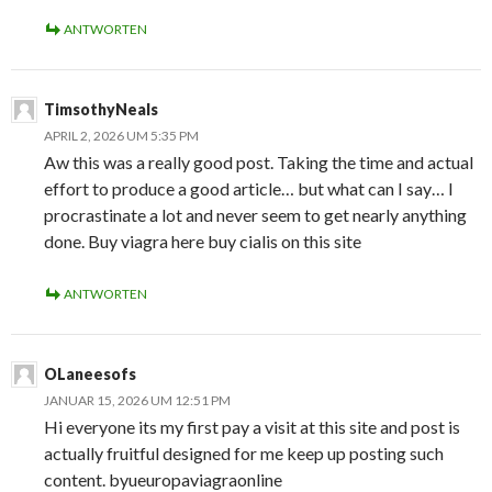
ANTWORTEN
TimsothyNeals
APRIL 2, 2026 UM 5:35 PM
Aw this was a really good post. Taking the time and actual
effort to produce a good article… but what can I say… I
procrastinate a lot and never seem to get nearly anything
done. Buy viagra here buy cialis on this site
ANTWORTEN
OLaneesofs
JANUAR 15, 2026 UM 12:51 PM
Hi everyone its my first pay a visit at this site and post is
actually fruitful designed for me keep up posting such
content. byueuropaviagraonline