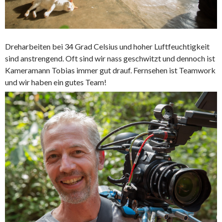
Dreharbeiten bei 34 Grad Celsius und hoher Luftfeuchtigkeit
sind anstrengend. Oft sind wir nass geschwitzt und dennoch ist
Kameramann Tobias immer gut drauf. Fernsehen ist Teamwork
und wir haben ein gutes Team!