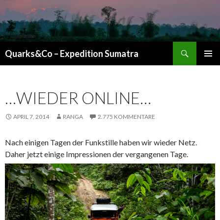
Suchen
Quarks&Co – Expedition Sumatra
ZUM INHALT SPRINGEN
…WIEDER ONLINE…
APRIL 7, 2014
RANGA
2.775 KOMMENTARE
Nach einigen Tagen der Funkstille haben wir wieder Netz.
Daher jetzt einige Impressionen der vergangenen Tage.