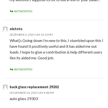
ANTWORTEN
olxtoto
DEZEMBER 6, 2025 UM 10:10 PM
What¦s Going down i’m new to this, I stumbled upon this I
have found It positively useful and it has aided me out
loads. I hope to give a contribution & help different users
like its aided me. Good job.
ANTWORTEN
back glass replacement 29202
NOVEMBER 24, 2025 UM 4:48 PM
auto glass 29303