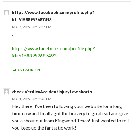
https://www.facebook.com/profile.php?
id=61588952687493
MAI 7, 2026 UM 9:25 PM
.
https://www.facebook.com/profile.php?
id=61588952687493
ANTWORTEN
check VerdicaAccidentInjuryLaw shorts
MAI 1, 2026 UM 2:49 PM
Hey there! I’ve been following your web site for a long
time now and finally got the bravery to go ahead and give
you a shout out from Kingwood Texas! Just wanted to tell
you keep up the fantastic work!|