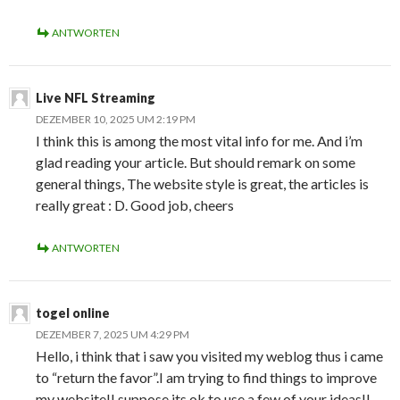
ANTWORTEN
Live NFL Streaming
DEZEMBER 10, 2025 UM 2:19 PM
I think this is among the most vital info for me. And i’m
glad reading your article. But should remark on some
general things, The website style is great, the articles is
really great : D. Good job, cheers
ANTWORTEN
togel online
DEZEMBER 7, 2025 UM 4:29 PM
Hello, i think that i saw you visited my weblog thus i came
to “return the favor”.I am trying to find things to improve
my website!I suppose its ok to use a few of your ideas!!