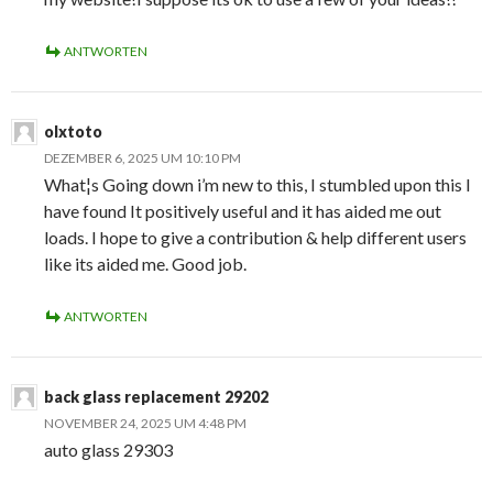
ANTWORTEN
olxtoto
DEZEMBER 6, 2025 UM 10:10 PM
What¦s Going down i’m new to this, I stumbled upon this I
have found It positively useful and it has aided me out
loads. I hope to give a contribution & help different users
like its aided me. Good job.
ANTWORTEN
back glass replacement 29202
NOVEMBER 24, 2025 UM 4:48 PM
auto glass 29303