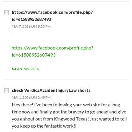
https://www.facebook.com/profile.php?
id=61588952687493
MAI 7, 2026 UM 9:25 PM
.
https://www.facebook.com/profile.php?
id=61588952687493
ANTWORTEN
check VerdicaAccidentInjuryLaw shorts
MAI 1, 2026 UM 2:49 PM
Hey there! I’ve been following your web site for a long
time now and finally got the bravery to go ahead and give
you a shout out from Kingwood Texas! Just wanted to tell
you keep up the fantastic work!|