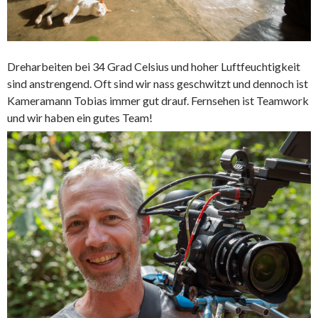
Dreharbeiten bei 34 Grad Celsius und hoher Luftfeuchtigkeit
sind anstrengend. Oft sind wir nass geschwitzt und dennoch ist
Kameramann Tobias immer gut drauf. Fernsehen ist Teamwork
und wir haben ein gutes Team!