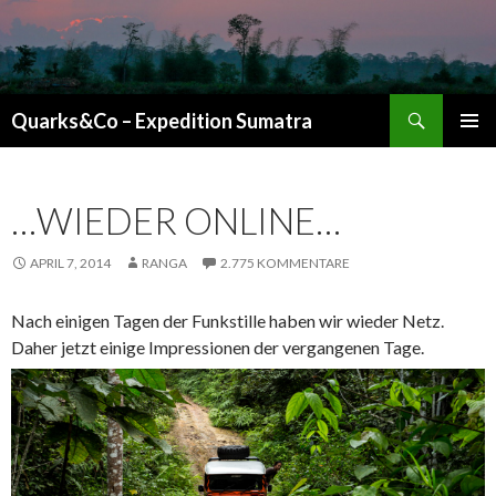
Suchen
Quarks&Co – Expedition Sumatra
ZUM INHALT SPRINGEN
…WIEDER ONLINE…
APRIL 7, 2014
RANGA
2.775 KOMMENTARE
Nach einigen Tagen der Funkstille haben wir wieder Netz.
Daher jetzt einige Impressionen der vergangenen Tage.