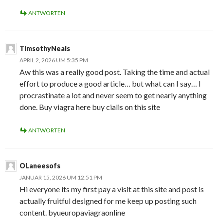
ANTWORTEN
TimsothyNeals
APRIL 2, 2026 UM 5:35 PM
Aw this was a really good post. Taking the time and actual
effort to produce a good article… but what can I say… I
procrastinate a lot and never seem to get nearly anything
done. Buy viagra here buy cialis on this site
ANTWORTEN
OLaneesofs
JANUAR 15, 2026 UM 12:51 PM
Hi everyone its my first pay a visit at this site and post is
actually fruitful designed for me keep up posting such
content. byueuropaviagraonline