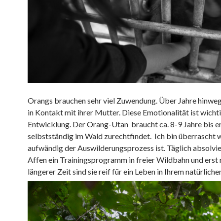
Orangs brauchen sehr viel Zuwendung. Über Jahre hinweg
in Kontakt mit ihrer Mutter. Diese Emotionalität ist wichti
Entwicklung. Der Orang-Utan braucht ca. 8-9 Jahre bis er
selbstständig im Wald zurechtfindet. Ich bin überrascht 
aufwändig der Auswilderungsprozess ist. Täglich absolvie
Affen ein Trainingsprogramm in freier Wildbahn und erst
längerer Zeit sind sie reif für ein Leben in Ihrem natürlich