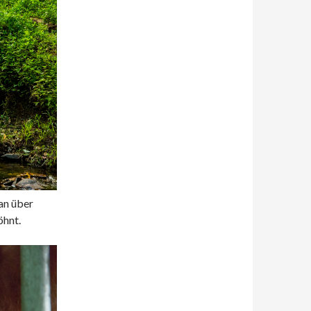
an über
öhnt.