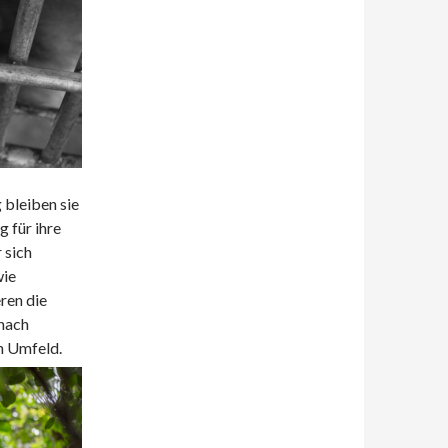
 bleiben sie
g für ihre
 sich
wie
ren die
 nach
en Umfeld.