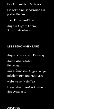
Der Affe auf dem Motorrad
Ein Arzt, ein Nashorn und ein
platter Reifen…
…am Fluss…im Fluss..
Auge in Auge mit dem
Sumatra-Nashorn!
LETZTE KOMMENTARE
Augusta Lucas
bei
…Reisetag…
Andre Alvarado
bei
…
Reisetag…
สล็อตเว็บตรง
bei
Auge in Auge
mit dem Sumatra-Nashorn!
web site
bei
Mein Team
Haruto bei
…die Geräusche
des Urwalds…
ARCHIVE