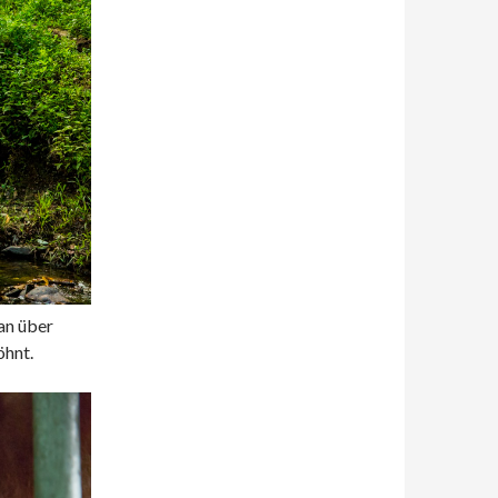
an über
öhnt.