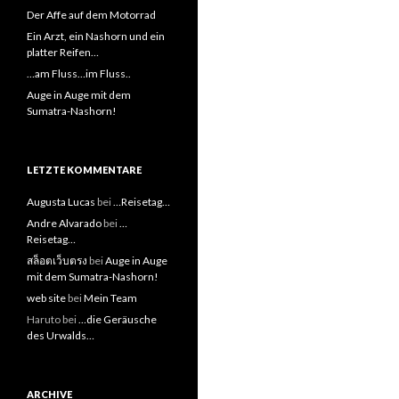
Der Affe auf dem Motorrad
Ein Arzt, ein Nashorn und ein
platter Reifen…
…am Fluss…im Fluss..
Auge in Auge mit dem
Sumatra-Nashorn!
LETZTE KOMMENTARE
Augusta Lucas
bei
…Reisetag…
Andre Alvarado
bei
…
Reisetag…
สล็อตเว็บตรง
bei
Auge in Auge
mit dem Sumatra-Nashorn!
web site
bei
Mein Team
Haruto bei
…die Geräusche
des Urwalds…
ARCHIVE