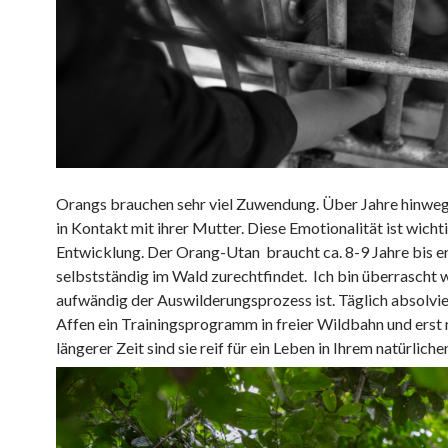
Orangs brauchen sehr viel Zuwendung. Über Jahre hinweg
in Kontakt mit ihrer Mutter. Diese Emotionalität ist wichti
Entwicklung. Der Orang-Utan braucht ca. 8-9 Jahre bis er
selbstständig im Wald zurechtfindet. Ich bin überrascht 
aufwändig der Auswilderungsprozess ist. Täglich absolvie
Affen ein Trainingsprogramm in freier Wildbahn und erst
längerer Zeit sind sie reif für ein Leben in Ihrem natürlich