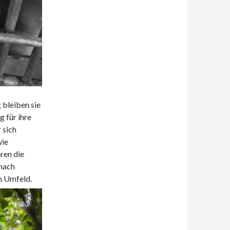
 bleiben sie
g für ihre
 sich
wie
ren die
 nach
en Umfeld.