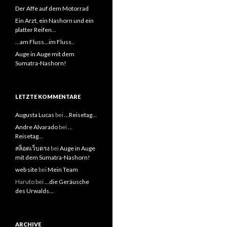
Der Affe auf dem Motorrad
Ein Arzt, ein Nashorn und ein
platter Reifen…
…am Fluss…im Fluss..
Auge in Auge mit dem
Sumatra-Nashorn!
LETZTE KOMMENTARE
Augusta Lucas
bei
…Reisetag…
Andre Alvarado
bei
…
Reisetag…
สล็อตเว็บตรง
bei
Auge in Auge
mit dem Sumatra-Nashorn!
web site
bei
Mein Team
Haruto bei
…die Geräusche
des Urwalds…
ARCHIVE