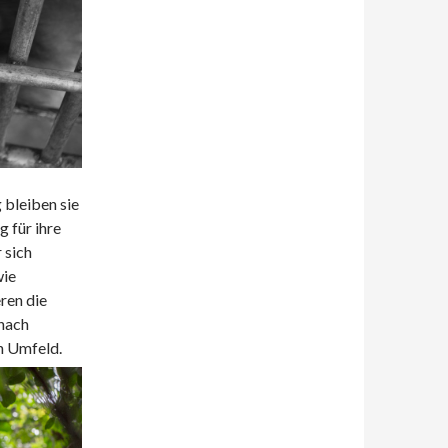
 bleiben sie
g für ihre
 sich
wie
ren die
 nach
en Umfeld.