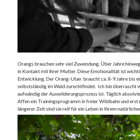
Orangs brauchen sehr viel Zuwendung. Über Jahre hinweg
in Kontakt mit ihrer Mutter. Diese Emotionalität ist wichti
Entwicklung. Der Orang-Utan braucht ca. 8-9 Jahre bis er
selbstständig im Wald zurechtfindet. Ich bin überrascht 
aufwändig der Auswilderungsprozess ist. Täglich absolvie
Affen ein Trainingsprogramm in freier Wildbahn und erst
längerer Zeit sind sie reif für ein Leben in Ihrem natürlich