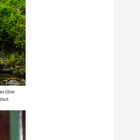
an über
öhnt.