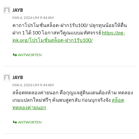
JAYB
MAI 6, 2026 UM 9:44 AM
คาถาโปรโมชั่นสล็อต-ฝาก1รับ100/ ปลุกทุนน้อยให้ตื่น
ฝาก 1 ได้ 100 โอกาสทวีคูณแบบมหัศจรรย์
https://pg-
ink.org/โปรโมชั่นสล็อต-ฝาก1รับ100/
ANTWORTEN
JAYB
MAI 6, 2026 UM 9:44 AM
สล็อตทดลองค่ายนอก คือกุญแจสู่ดินแดนต้องห้าม ทดลอง
เกมแปลกใหม่ฟรีๆ ค้นพบสูตรลับ ก่อนบุกจริงจัง
สล็อต
ทดลองค่ายนอก
ANTWORTEN