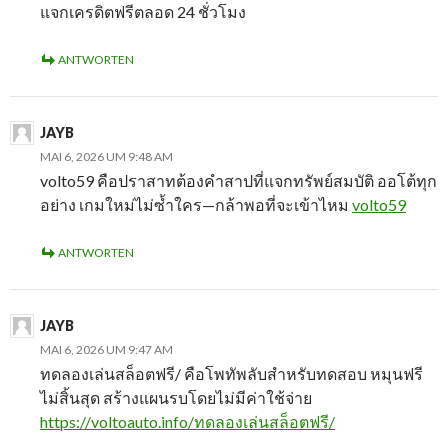
แจกเครดิตฟรีตลอด 24 ชั่วโมง
ANTWORTEN
JAYB
MAI 6, 2026 UM 9:48 AM
volto59 คือปราสาทต้องคำสาปที่แจกทรัพย์สมบัติ ออโต้ทุก
อย่าง เกมใหม่ไม่ซ้ำใคร—กล้าพอที่จะเข้าไหม
volto59
ANTWORTEN
JAYB
MAI 6, 2026 UM 9:47 AM
ทดลองเล่นสล็อตฟรี/ คือโพทัพลับสำหรับทดสอบ หมุนฟรี
ไม่สิ้นสุด สร้างแผนรบโดยไม่มีค่าใช้จ่าย
https://voltoauto.info/ทดลองเล่นสล็อตฟรี/