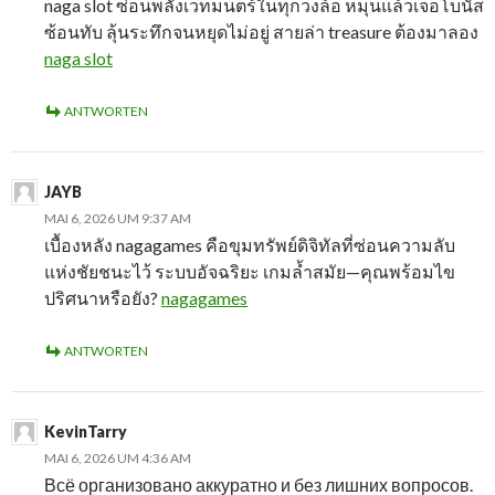
naga slot ซ่อนพลังเวทมนตร์ในทุกวงล้อ หมุนแล้วเจอโบนัส
ซ้อนทับ ลุ้นระทึกจนหยุดไม่อยู่ สายล่า treasure ต้องมาลอง
naga slot
ANTWORTEN
JAYB
MAI 6, 2026 UM 9:37 AM
เบื้องหลัง nagagames คือขุมทรัพย์ดิจิทัลที่ซ่อนความลับ
แห่งชัยชนะไว้ ระบบอัจฉริยะ เกมล้ำสมัย—คุณพร้อมไข
ปริศนาหรือยัง?
nagagames
ANTWORTEN
KevinTarry
MAI 6, 2026 UM 4:36 AM
Всё организовано аккуратно и без лишних вопросов.