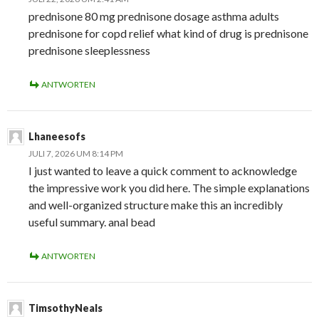
prednisone 80 mg prednisone dosage asthma adults
prednisone for copd relief what kind of drug is prednisone
prednisone sleeplessness
ANTWORTEN
Lhaneesofs
JULI 7, 2026 UM 8:14 PM
I just wanted to leave a quick comment to acknowledge
the impressive work you did here. The simple explanations
and well-organized structure make this an incredibly
useful summary. anal bead
ANTWORTEN
TimsothyNeals