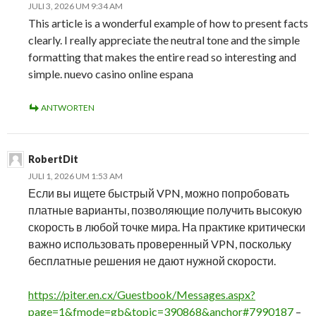
JULI 3, 2026 UM 9:34 AM
This article is a wonderful example of how to present facts
clearly. I really appreciate the neutral tone and the simple
formatting that makes the entire read so interesting and
simple. nuevo casino online espana
ANTWORTEN
RobertDit
JULI 1, 2026 UM 1:53 AM
Если вы ищете быстрый VPN, можно попробовать
платные варианты, позволяющие получить высокую
скорость в любой точке мира. На практике критически
важно использовать проверенный VPN, поскольку
бесплатные решения не дают нужной скорости.
https://piter.en.cx/Guestbook/Messages.aspx?
page=1&fmode=gb&topic=390868&anchor#7990187
–