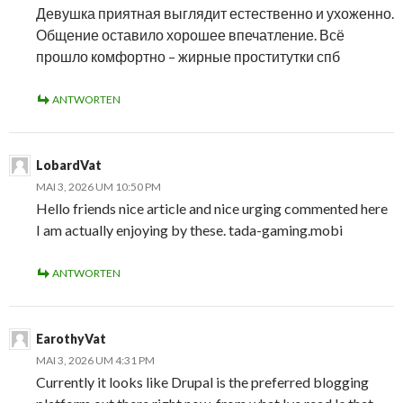
Девушка приятная выглядит естественно и ухоженно.
Общение оставило хорошее впечатление. Всё
прошло комфортно – жирные проститутки спб
ANTWORTEN
LobardVat
MAI 3, 2026 UM 10:50 PM
Hello friends nice article and nice urging commented here
I am actually enjoying by these. tada-gaming.mobi
ANTWORTEN
EarothyVat
MAI 3, 2026 UM 4:31 PM
Currently it looks like Drupal is the preferred blogging