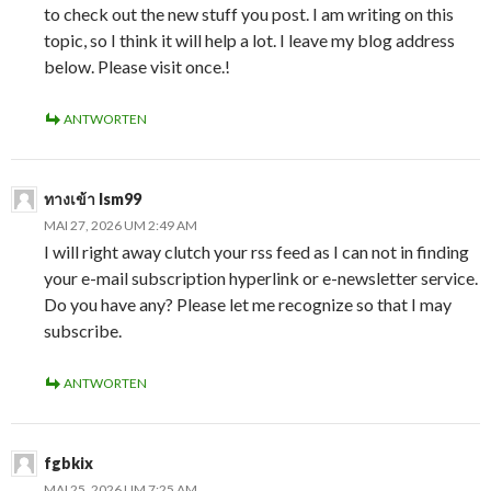
to check out the new stuff you post. I am writing on this
topic, so I think it will help a lot. I leave my blog address
below. Please visit once.!
ANTWORTEN
ทางเข้า lsm99
MAI 27, 2026 UM 2:49 AM
I will right away clutch your rss feed as I can not in finding
your e-mail subscription hyperlink or e-newsletter service.
Do you have any? Please let me recognize so that I may
subscribe.
ANTWORTEN
fgbkix
MAI 25, 2026 UM 7:25 AM