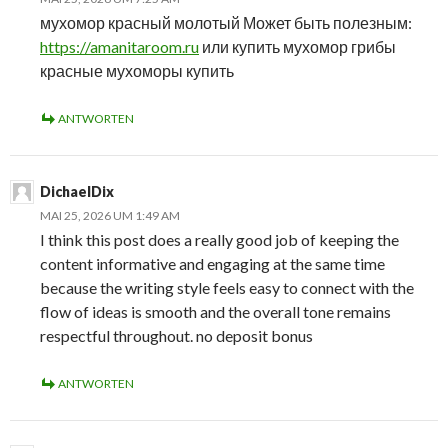
мухомор красный молотый Может быть полезным:
https://amanitaroom.ru
или купить мухомор грибы
красные мухоморы купить
ANTWORTEN
DichaelDix
MAI 25, 2026 UM 1:49 AM
I think this post does a really good job of keeping the
content informative and engaging at the same time
because the writing style feels easy to connect with the
flow of ideas is smooth and the overall tone remains
respectful throughout. no deposit bonus
ANTWORTEN