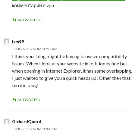
комментарий о vpn
ANTWORTEN
lsm99
JUNI 26, 2026 UM 10:57 AM
I think your blog might be having browser compatibility
issues. When I look at your website in Ie, it looks fine but
when opening in Internet Explorer, it has some overlapping.
I just wanted to give you a quick heads up! Other then that,
terrific blog!
ANTWORTEN
GichardQuord
JUNI 17, 2026 UM 10:00 PM