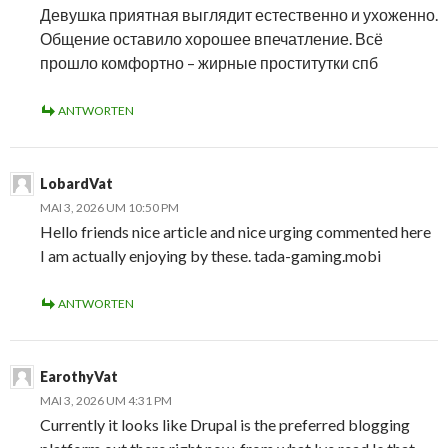
Девушка приятная выглядит естественно и ухоженно.
Общение оставило хорошее впечатление. Всё
прошло комфортно – жирные проститутки спб
ANTWORTEN
LobardVat
MAI 3, 2026 UM 10:50 PM
Hello friends nice article and nice urging commented here
I am actually enjoying by these. tada-gaming.mobi
ANTWORTEN
EarothyVat
MAI 3, 2026 UM 4:31 PM
Currently it looks like Drupal is the preferred blogging