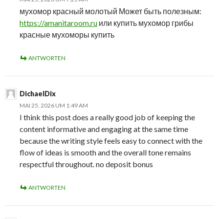
мухомор красный молотый Может быть полезным:
https://amanitaroom.ru
или купить мухомор грибы
красные мухоморы купить
ANTWORTEN
DichaelDix
MAI 25, 2026 UM 1:49 AM
I think this post does a really good job of keeping the
content informative and engaging at the same time
because the writing style feels easy to connect with the
flow of ideas is smooth and the overall tone remains
respectful throughout. no deposit bonus
ANTWORTEN