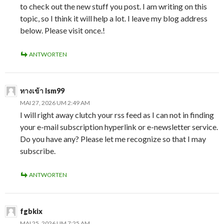
to check out the new stuff you post. I am writing on this
topic, so I think it will help a lot. I leave my blog address
below. Please visit once.!
ANTWORTEN
ทางเข้า lsm99
MAI 27, 2026 UM 2:49 AM
I will right away clutch your rss feed as I can not in finding
your e-mail subscription hyperlink or e-newsletter service.
Do you have any? Please let me recognize so that I may
subscribe.
ANTWORTEN
fgbkix
MAI 25, 2026 UM 7:25 AM