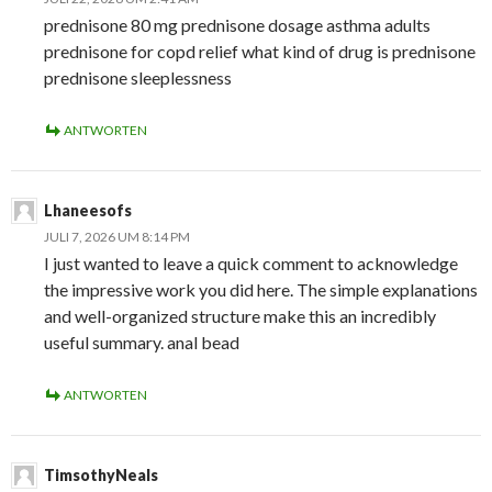
prednisone 80 mg prednisone dosage asthma adults
prednisone for copd relief what kind of drug is prednisone
prednisone sleeplessness
ANTWORTEN
Lhaneesofs
JULI 7, 2026 UM 8:14 PM
I just wanted to leave a quick comment to acknowledge
the impressive work you did here. The simple explanations
and well-organized structure make this an incredibly
useful summary. anal bead
ANTWORTEN
TimsothyNeals