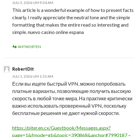
JULI 3, 2026 UM 9:34 AM
This article is a wonderful example of how to present facts
clearly. I really appreciate the neutral tone and the simple
formatting that makes the entire read so interesting and
simple. nuevo casino online espana
ANTWORTEN
RobertDit
JULI 1, 2026 UM 1:53 AM
Если вы ищете быстрый VPN, можно попробовать
платные варианты, позволяющие получить высокую
скорость в любой точке мира. На практике критически
важно использовать проверенный VPN, поскольку
бесплатные решения не дают нужной скорости.
https://piter.en.cx/Guestbook/Messages.aspx?
page=1&fmode=gb&topic=390868&anchor#7990187
–