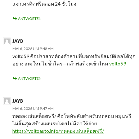
แจกเครดิตฟรีตลอด 24 ชั่วโมง
ANTWORTEN
JAYB
MAI 6, 2026 UM 9:48 AM
volto59 คือปราสาทต้องคำสาปที่แจกทรัพย์สมบัติ ออโต้ทุก
อย่าง เกมใหม่ไม่ซ้ำใคร—กล้าพอที่จะเข้าไหม
volto59
ANTWORTEN
JAYB
MAI 6, 2026 UM 9:47 AM
ทดลองเล่นสล็อตฟรี/ คือโพทัพลับสำหรับทดสอบ หมุนฟรี
ไม่สิ้นสุด สร้างแผนรบโดยไม่มีค่าใช้จ่าย
https://voltoauto.info/ทดลองเล่นสล็อตฟรี/