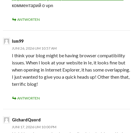
комментарий о vpn
ANTWORTEN
lsm99
JUNI 26, 2026 UM 10:57 AM
I think your blog might be having browser compatibility
issues. When I look at your website in Ie, it looks fine but
when opening in Internet Explorer, it has some overlapping.
I just wanted to give you a quick heads up! Other then that,
terrific blog!
ANTWORTEN
GichardQuord
JUNI 17, 2026 UM 10:00 PM