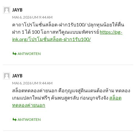
JAYB
MAI 6, 2026 UM 9:44 AM
คาถาโปรโมชั่นสล็อต-ฝาก1รับ100/ ปลุกทุนน้อยให้ตื่น
ฝาก 1 ได้ 100 โอกาสทวีคูณแบบมหัศจรรย์
https://pg-
ink.org/โปรโมชั่นสล็อต-ฝาก1รับ100/
ANTWORTEN
JAYB
MAI 6, 2026 UM 9:44 AM
สล็อตทดลองค่ายนอก คือกุญแจสู่ดินแดนต้องห้าม ทดลอง
เกมแปลกใหม่ฟรีๆ ค้นพบสูตรลับ ก่อนบุกจริงจัง
สล็อต
ทดลองค่ายนอก
ANTWORTEN