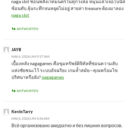
naga slot ซ่อนพลังเวทมนตร์ในทุกวงล้อ หมุนแล้วเจอโบนัส
ซ้อนทับ ลุ้นระทึกจนหยุดไม่อยู่ สายล่า treasure ต้องมาลอง
naga slot
ANTWORTEN
JAYB
MAI 6, 2026 UM 9:37 AM
เบื้องหลัง nagagames คือขุมทรัพย์ดิจิทัลที่ซ่อนความลับ
แห่งชัยชนะไว้ ระบบอัจฉริยะ เกมล้ำสมัย—คุณพร้อมไข
ปริศนาหรือยัง?
nagagames
ANTWORTEN
KevinTarry
MAI 6, 2026 UM 4:36 AM
Всё организовано аккуратно и без лишних вопросов.