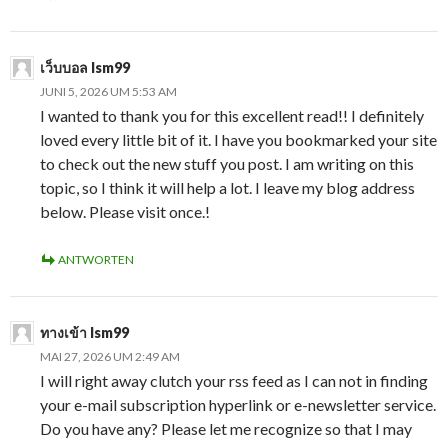
เว็บบอล lsm99
JUNI 5, 2026 UM 5:53 AM
I wanted to thank you for this excellent read!! I definitely
loved every little bit of it. I have you bookmarked your site
to check out the new stuff you post. I am writing on this
topic, so I think it will help a lot. I leave my blog address
below. Please visit once.!
ANTWORTEN
ทางเข้า lsm99
MAI 27, 2026 UM 2:49 AM
I will right away clutch your rss feed as I can not in finding
your e-mail subscription hyperlink or e-newsletter service.
Do you have any? Please let me recognize so that I may