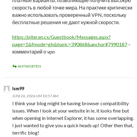
платные варианты, позволяющие получить высокую
скорость в любой точке мира. На практике критически
важно использовать проверенный VPN, поскольку
бесплатные решения не дают нужной скорости.
https://piter.en.cx/Guestbook/Messages.aspx?
page=1&fmode=gb&topic=390868&anchor#7990187
–
комментарий о vpn
ANTWORTEN
lsm99
JUNI 26, 2026 UM 10:57 AM
I think your blog might be having browser compatibility
issues. When I look at your website in Ie, it looks fine but
when opening in Internet Explorer, it has some overlapping.
I just wanted to give you a quick heads up! Other then that,
terrific blog!