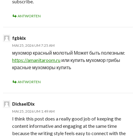
subscribe.
ANTWORTEN
fgbkix
MAI 25, 2026 UM 7:25 AM
мухомор красный молотый Может быть полезным:
https://amanitaroom.ru
или купить мухомор грибы
красные мухоморы купить
ANTWORTEN
DichaelDix
MAI 25, 2026 UM 1:49 AM
I think this post does a really good job of keeping the
content informative and engaging at the same time
because the writing style feels easy to connect with the