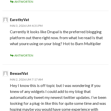
ANTWORTEN
EarothyVat
MAI 3, 2026 UM 4:31 PM
Currently it looks like Drupal is the preferred blogging
platform out there right now. from what Ive read Is that
what youre using on your blog? Hot to Burn Multiplier
ANTWORTEN
BewaelVat
MAI 2, 2026 UM 7:17 AM
Hey I know this is off topic but I was wondering if you
knew of any widgets I could add to my blog that
automatically tweet my newest twitter updates. I’ve been
looking for a plug-in like this for quite some time and was
hoping maybe you would have some experience with