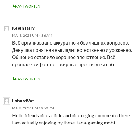
ANTWORTEN
KevinTarry
MAI 6, 2026 UM 4:36 AM
Всё организовано аккуратно и без лишних вопросов.
Девушка приятная выглядит естественно и ухоженно.
Общение оставило хорошее впечатление. Всё
прошло комфортно – жирные проститутки спб
ANTWORTEN
LobardVat
MAI 3, 2026 UM 10:50 PM
Hello friends nice article and nice urging commented here
I am actually enjoying by these. tada-gaming.mobi