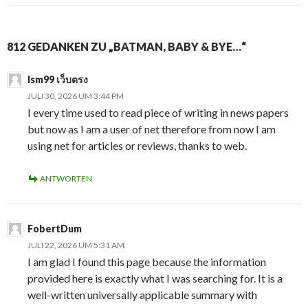
812 GEDANKEN ZU „BATMAN, BABY & BYE…“
lsm99 เว็บตรง
JULI 30, 2026 UM 3:44 PM
I every time used to read piece of writing in news papers
but now as I am a user of net therefore from now I am
using net for articles or reviews, thanks to web.
ANTWORTEN
FobertDum
JULI 22, 2026 UM 5:31 AM
I am glad I found this page because the information
provided here is exactly what I was searching for. It is a
well-written universally applicable summary with