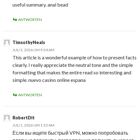
useful summary. anal bead
ANTWORTEN
TimsothyNeals
JULI 3, 2026 UM 9:34 AM
This article is a wonderful example of how to present facts
clearly. I really appreciate the neutral tone and the simple
formatting that makes the entire read so interesting and
simple. nuevo casino online espana
ANTWORTEN
RobertDit
JULI 1, 2026 UM 1:53 AM
Если вы ищете быстрый VPN, можно попробовать