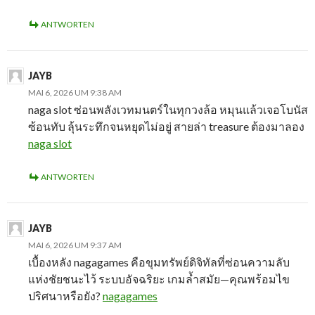
ANTWORTEN
JAYB
MAI 6, 2026 UM 9:38 AM
naga slot ซ่อนพลังเวทมนตร์ในทุกวงล้อ หมุนแล้วเจอโบนัส
ซ้อนทับ ลุ้นระทึกจนหยุดไม่อยู่ สายล่า treasure ต้องมาลอง
naga slot
ANTWORTEN
JAYB
MAI 6, 2026 UM 9:37 AM
เบื้องหลัง nagagames คือขุมทรัพย์ดิจิทัลที่ซ่อนความลับ
แห่งชัยชนะไว้ ระบบอัจฉริยะ เกมล้ำสมัย—คุณพร้อมไข
ปริศนาหรือยัง?
nagagames