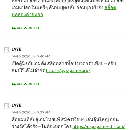
สล็อตทดลองค่ายนอก คือกุญแจสู่ดินแดนต้องห้าม ทดลอง
เกมแปลกใหม่ฟรีๆ ค้นพบสูตรลับ ก่อนบุกจริงจัง
สล็อต
ทดลองค่ายนอก
ANTWORTEN
JAYB
MAI 6, 2026 UM 9:40 AM
เปิดตู้นิรภัยเกมดัง สล็อตค่ายท็อป บาคาร่าเพียบ—หยิบ
สมบัติได้ไม่จำกัด
https://pgs-game.org/
ANTWORTEN
JAYB
MAI 6, 2026 UM 9:39 AM
คือแผนที่ลับสู่เกมไทยแท้ สมัครเงียบๆ เล่นลุ้นใหญ่ ถอน
รางวัลได้จริง—ไม่ต้องบอกใคร
https://nagagame-th.com/