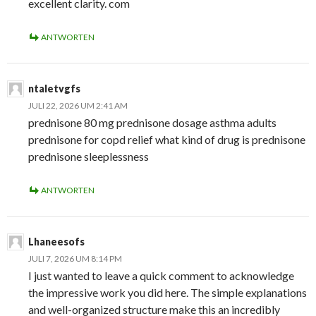
excellent clarity. com
ANTWORTEN
ntaletvgfs
JULI 22, 2026 UM 2:41 AM
prednisone 80 mg prednisone dosage asthma adults
prednisone for copd relief what kind of drug is prednisone
prednisone sleeplessness
ANTWORTEN
Lhaneesofs
JULI 7, 2026 UM 8:14 PM
I just wanted to leave a quick comment to acknowledge
the impressive work you did here. The simple explanations
and well-organized structure make this an incredibly