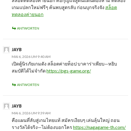
สล็อตทดลองค่ายนอก คือกุญแจสู่ดินแดนต้องห้าม ทดลอง
เกมแปลกใหม่ฟรีๆ ค้นพบสูตรลับ ก่อนบุกจริงจัง
สล็อต
ทดลองค่ายนอก
ANTWORTEN
JAYB
MAI 6, 2026 UM 9:40 AM
เปิดตู้นิรภัยเกมดัง สล็อตค่ายท็อป บาคาร่าเพียบ—หยิบ
สมบัติได้ไม่จำกัด
https://pgs-game.org/
ANTWORTEN
JAYB
MAI 6, 2026 UM 9:39 AM
คือแผนที่ลับสู่เกมไทยแท้ สมัครเงียบๆ เล่นลุ้นใหญ่ ถอน
รางวัลได้จริง—ไม่ต้องบอกใคร
https://nagagame-th.com/