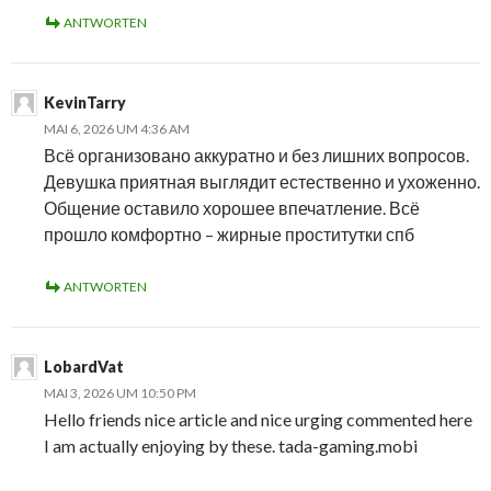
ANTWORTEN
KevinTarry
MAI 6, 2026 UM 4:36 AM
Всё организовано аккуратно и без лишних вопросов.
Девушка приятная выглядит естественно и ухоженно.
Общение оставило хорошее впечатление. Всё
прошло комфортно – жирные проститутки спб
ANTWORTEN
LobardVat
MAI 3, 2026 UM 10:50 PM
Hello friends nice article and nice urging commented here
I am actually enjoying by these. tada-gaming.mobi