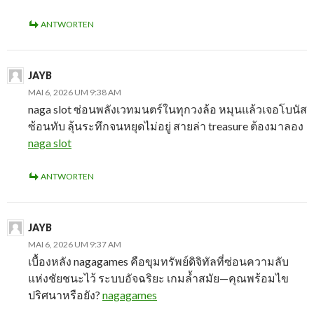
ANTWORTEN
JAYB
MAI 6, 2026 UM 9:38 AM
naga slot ซ่อนพลังเวทมนตร์ในทุกวงล้อ หมุนแล้วเจอโบนัส
ซ้อนทับ ลุ้นระทึกจนหยุดไม่อยู่ สายล่า treasure ต้องมาลอง
naga slot
ANTWORTEN
JAYB
MAI 6, 2026 UM 9:37 AM
เบื้องหลัง nagagames คือขุมทรัพย์ดิจิทัลที่ซ่อนความลับ
แห่งชัยชนะไว้ ระบบอัจฉริยะ เกมล้ำสมัย—คุณพร้อมไข
ปริศนาหรือยัง?
nagagames