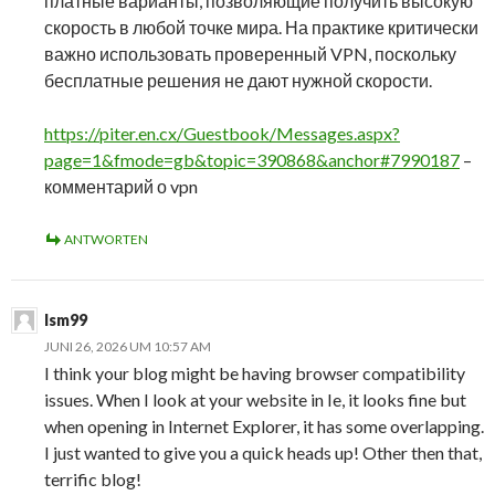
платные варианты, позволяющие получить высокую
скорость в любой точке мира. На практике критически
важно использовать проверенный VPN, поскольку
бесплатные решения не дают нужной скорости.
https://piter.en.cx/Guestbook/Messages.aspx?
page=1&fmode=gb&topic=390868&anchor#7990187
–
комментарий о vpn
ANTWORTEN
lsm99
JUNI 26, 2026 UM 10:57 AM
I think your blog might be having browser compatibility
issues. When I look at your website in Ie, it looks fine but
when opening in Internet Explorer, it has some overlapping.
I just wanted to give you a quick heads up! Other then that,
terrific blog!