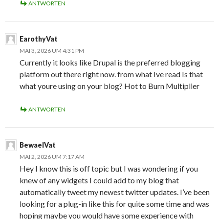
ANTWORTEN
EarothyVat
MAI 3, 2026 UM 4:31 PM
Currently it looks like Drupal is the preferred blogging
platform out there right now. from what Ive read Is that
what youre using on your blog? Hot to Burn Multiplier
ANTWORTEN
BewaelVat
MAI 2, 2026 UM 7:17 AM
Hey I know this is off topic but I was wondering if you
knew of any widgets I could add to my blog that
automatically tweet my newest twitter updates. I’ve been
looking for a plug-in like this for quite some time and was
hoping maybe you would have some experience with