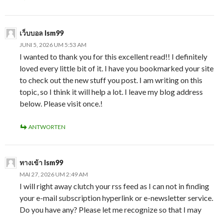
เว็บบอล lsm99
JUNI 5, 2026 UM 5:53 AM
I wanted to thank you for this excellent read!! I definitely
loved every little bit of it. I have you bookmarked your site
to check out the new stuff you post. I am writing on this
topic, so I think it will help a lot. I leave my blog address
below. Please visit once.!
ANTWORTEN
ทางเข้า lsm99
MAI 27, 2026 UM 2:49 AM
I will right away clutch your rss feed as I can not in finding
your e-mail subscription hyperlink or e-newsletter service.
Do you have any? Please let me recognize so that I may