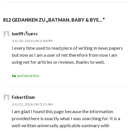
812 GEDANKEN ZU „BATMAN, BABY & BYE…“
lsm99 เว็บตรง
JULI 30, 2026 UM 3:44 PM
I every time used to read piece of writing in news papers
but now as I am a user of net therefore from now I am
using net for articles or reviews, thanks to web.
ANTWORTEN
FobertDum
JULI 22, 2026 UM 5:31 AM
I am glad I found this page because the information
provided here is exactly what I was searching for. It is a
well-written universally applicable summary with