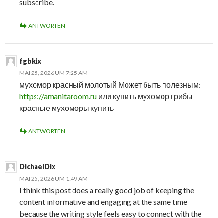
subscribe.
ANTWORTEN
fgbkix
MAI 25, 2026 UM 7:25 AM
мухомор красный молотый Может быть полезным:
https://amanitaroom.ru
или купить мухомор грибы
красные мухоморы купить
ANTWORTEN
DichaelDix
MAI 25, 2026 UM 1:49 AM
I think this post does a really good job of keeping the
content informative and engaging at the same time
because the writing style feels easy to connect with the