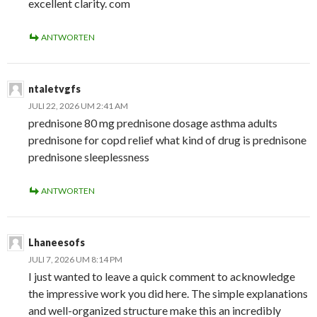
excellent clarity. com
ANTWORTEN
ntaletvgfs
JULI 22, 2026 UM 2:41 AM
prednisone 80 mg prednisone dosage asthma adults
prednisone for copd relief what kind of drug is prednisone
prednisone sleeplessness
ANTWORTEN
Lhaneesofs
JULI 7, 2026 UM 8:14 PM
I just wanted to leave a quick comment to acknowledge
the impressive work you did here. The simple explanations
and well-organized structure make this an incredibly