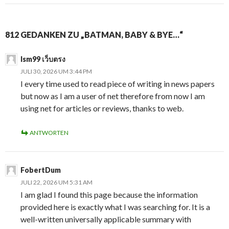
812 GEDANKEN ZU „BATMAN, BABY & BYE…“
lsm99 เว็บตรง
JULI 30, 2026 UM 3:44 PM
I every time used to read piece of writing in news papers
but now as I am a user of net therefore from now I am
using net for articles or reviews, thanks to web.
ANTWORTEN
FobertDum
JULI 22, 2026 UM 5:31 AM
I am glad I found this page because the information
provided here is exactly what I was searching for. It is a
well-written universally applicable summary with