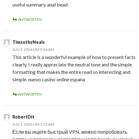
useful summary. anal bead
ANTWORTEN
TimsothyNeals
JULI 3, 2026 UM 9:34 AM
This article is a wonderful example of how to present facts
clearly. I really appreciate the neutral tone and the simple
formatting that makes the entire read so interesting and
simple. nuevo casino online espana
ANTWORTEN
RobertDit
JULI 1, 2026 UM 1:53 AM
Если вы ищете быстрый VPN, можно попробовать