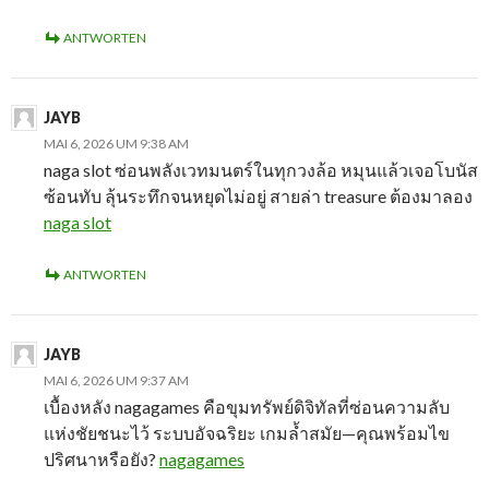
ANTWORTEN
JAYB
MAI 6, 2026 UM 9:38 AM
naga slot ซ่อนพลังเวทมนตร์ในทุกวงล้อ หมุนแล้วเจอโบนัส
ซ้อนทับ ลุ้นระทึกจนหยุดไม่อยู่ สายล่า treasure ต้องมาลอง
naga slot
ANTWORTEN
JAYB
MAI 6, 2026 UM 9:37 AM
เบื้องหลัง nagagames คือขุมทรัพย์ดิจิทัลที่ซ่อนความลับ
แห่งชัยชนะไว้ ระบบอัจฉริยะ เกมล้ำสมัย—คุณพร้อมไข
ปริศนาหรือยัง?
nagagames