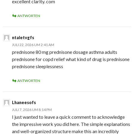
excellent clarity. com
ANTWORTEN
ntaletvgfs
JULI 22, 2026 UM 2:41 AM
prednisone 80 mg prednisone dosage asthma adults
prednisone for copd relief what kind of drug is prednisone
prednisone sleeplessness
ANTWORTEN
Lhaneesofs
JULI 7, 2026 UM 8:14 PM
I just wanted to leave a quick comment to acknowledge
the impressive work you did here. The simple explanations
and well-organized structure make this an incredibly