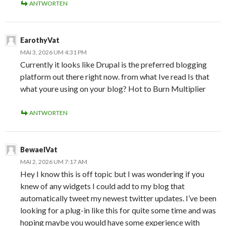
ANTWORTEN
EarothyVat
MAI 3, 2026 UM 4:31 PM
Currently it looks like Drupal is the preferred blogging
platform out there right now. from what Ive read Is that
what youre using on your blog? Hot to Burn Multiplier
ANTWORTEN
BewaelVat
MAI 2, 2026 UM 7:17 AM
Hey I know this is off topic but I was wondering if you
knew of any widgets I could add to my blog that
automatically tweet my newest twitter updates. I’ve been
looking for a plug-in like this for quite some time and was
hoping maybe you would have some experience with