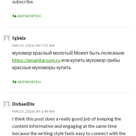
subscribe.
ANTWORTEN
fgbkix
MAI 25, 2026 UM 7:25 AM
мухомор красный молотый Может быть полезным:
https://amanitaroom.ru
или купить мухомор грибы
красные мухоморы купить
ANTWORTEN
DichaelDix
MAI 25, 2026 UM 1:49 AM
I think this post does a really good job of keeping the
content informative and engaging at the same time
because the writing style feels easy to connect with the