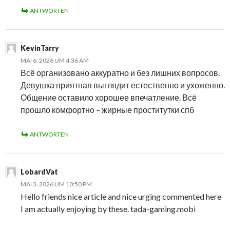
ANTWORTEN
KevinTarry
MAI 6, 2026 UM 4:36 AM
Всё организовано аккуратно и без лишних вопросов.
Девушка приятная выглядит естественно и ухоженно.
Общение оставило хорошее впечатление. Всё
прошло комфортно – жирные проститутки спб
ANTWORTEN
LobardVat
MAI 3, 2026 UM 10:50 PM
Hello friends nice article and nice urging commented here
I am actually enjoying by these. tada-gaming.mobi