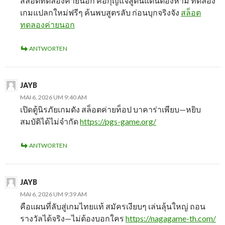
สล็อตทดลองค่ายนอก คือกุญแจสู่ดินแดนต้องห้าม ทดลอง
เกมแปลกใหม่ฟรีๆ ค้นพบสูตรลับ ก่อนบุกจริงจัง
สล็อต
ทดลองค่ายนอก
ANTWORTEN
JAYB
MAI 6, 2026 UM 9:40 AM
เปิดตู้นิรภัยเกมดัง สล็อตค่ายท็อป บาคาร่าเพียบ—หยิบ
สมบัติได้ไม่จำกัด
https://pgs-game.org/
ANTWORTEN
JAYB
MAI 6, 2026 UM 9:39 AM
คือแผนที่ลับสู่เกมไทยแท้ สมัครเงียบๆ เล่นลุ้นใหญ่ ถอน
รางวัลได้จริง—ไม่ต้องบอกใคร
https://nagagame-th.com/