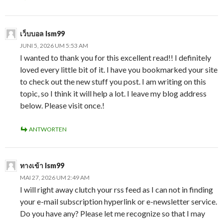
เว็บบอล lsm99
JUNI 5, 2026 UM 5:53 AM
I wanted to thank you for this excellent read!! I definitely
loved every little bit of it. I have you bookmarked your site
to check out the new stuff you post. I am writing on this
topic, so I think it will help a lot. I leave my blog address
below. Please visit once.!
ANTWORTEN
ทางเข้า lsm99
MAI 27, 2026 UM 2:49 AM
I will right away clutch your rss feed as I can not in finding
your e-mail subscription hyperlink or e-newsletter service.
Do you have any? Please let me recognize so that I may