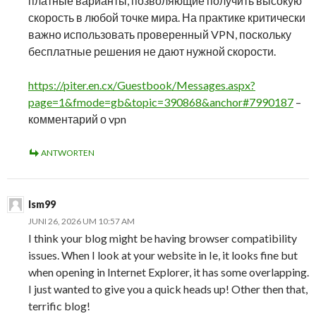
платные варианты, позволяющие получить высокую
скорость в любой точке мира. На практике критически
важно использовать проверенный VPN, поскольку
бесплатные решения не дают нужной скорости.
https://piter.en.cx/Guestbook/Messages.aspx?
page=1&fmode=gb&topic=390868&anchor#7990187
–
комментарий о vpn
ANTWORTEN
lsm99
JUNI 26, 2026 UM 10:57 AM
I think your blog might be having browser compatibility
issues. When I look at your website in Ie, it looks fine but
when opening in Internet Explorer, it has some overlapping.
I just wanted to give you a quick heads up! Other then that,
terrific blog!