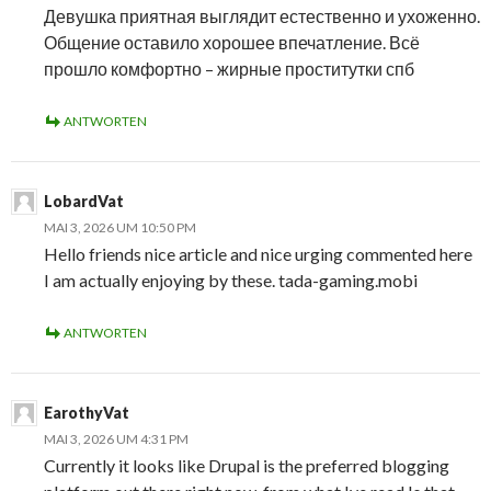
Девушка приятная выглядит естественно и ухоженно.
Общение оставило хорошее впечатление. Всё
прошло комфортно – жирные проститутки спб
ANTWORTEN
LobardVat
MAI 3, 2026 UM 10:50 PM
Hello friends nice article and nice urging commented here
I am actually enjoying by these. tada-gaming.mobi
ANTWORTEN
EarothyVat
MAI 3, 2026 UM 4:31 PM
Currently it looks like Drupal is the preferred blogging