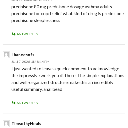
prednisone 80 mg prednisone dosage asthma adults
prednisone for copd relief what kind of drug is prednisone
prednisone sleeplessness
ANTWORTEN
Lhaneesofs
JULI 7, 2026 UM 8:14 PM
I just wanted to leave a quick comment to acknowledge
the impressive work you did here. The simple explanations
and well-organized structure make this an incredibly
useful summary. anal bead
ANTWORTEN
TimsothyNeals