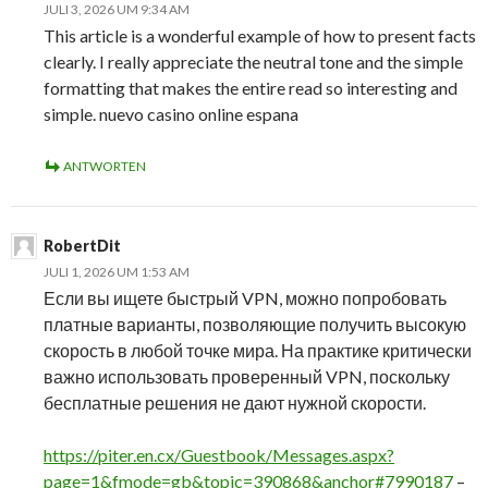
JULI 3, 2026 UM 9:34 AM
This article is a wonderful example of how to present facts
clearly. I really appreciate the neutral tone and the simple
formatting that makes the entire read so interesting and
simple. nuevo casino online espana
ANTWORTEN
RobertDit
JULI 1, 2026 UM 1:53 AM
Если вы ищете быстрый VPN, можно попробовать
платные варианты, позволяющие получить высокую
скорость в любой точке мира. На практике критически
важно использовать проверенный VPN, поскольку
бесплатные решения не дают нужной скорости.
https://piter.en.cx/Guestbook/Messages.aspx?
page=1&fmode=gb&topic=390868&anchor#7990187
–