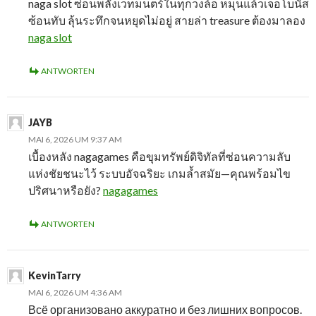
naga slot ซ่อนพลังเวทมนตร์ในทุกวงล้อ หมุนแล้วเจอโบนัส
ซ้อนทับ ลุ้นระทึกจนหยุดไม่อยู่ สายล่า treasure ต้องมาลอง
naga slot
ANTWORTEN
JAYB
MAI 6, 2026 UM 9:37 AM
เบื้องหลัง nagagames คือขุมทรัพย์ดิจิทัลที่ซ่อนความลับ
แห่งชัยชนะไว้ ระบบอัจฉริยะ เกมล้ำสมัย—คุณพร้อมไข
ปริศนาหรือยัง?
nagagames
ANTWORTEN
KevinTarry
MAI 6, 2026 UM 4:36 AM
Всё организовано аккуратно и без лишних вопросов.