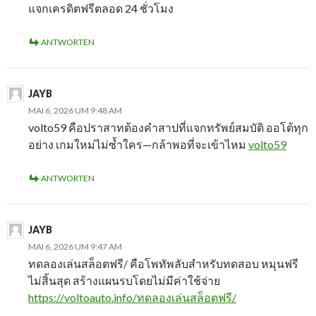
แจกเครดิตฟรีตลอด 24 ชั่วโมง
ANTWORTEN
JAYB
MAI 6, 2026 UM 9:48 AM
volto59 คือปราสาทต้องคำสาปที่แจกทรัพย์สมบัติ ออโต้ทุก
อย่าง เกมใหม่ไม่ซ้ำใคร—กล้าพอที่จะเข้าไหม
volto59
ANTWORTEN
JAYB
MAI 6, 2026 UM 9:47 AM
ทดลองเล่นสล็อตฟรี/ คือโพทัพลับสำหรับทดสอบ หมุนฟรี
ไม่สิ้นสุด สร้างแผนรบโดยไม่มีค่าใช้จ่าย
https://voltoauto.info/ทดลองเล่นสล็อตฟรี/