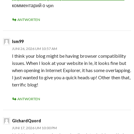
комментарий о vpn
ANTWORTEN
lsm99
JUNI 26, 2026 UM 10:57 AM
I think your blog might be having browser compatibility
issues. When I look at your website in Ie, it looks fine but
when opening in Internet Explorer, it has some overlapping.
I just wanted to give you a quick heads up! Other then that,
terrific blog!
ANTWORTEN
GichardQuord
JUNI 17, 2026 UM 10:00 PM