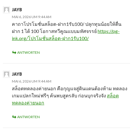
JAYB
MAI 6, 2026 UM 9:44 AM
คาถาโปรโมชั่นสล็อต-ฝาก1รับ100/ ปลุกทุนน้อยให้ตื่น
ฝาก 1 ได้ 100 โอกาสทวีคูณแบบมหัศจรรย์
https://pg-
ink.org/โปรโมชั่นสล็อต-ฝาก1รับ100/
ANTWORTEN
JAYB
MAI 6, 2026 UM 9:44 AM
สล็อตทดลองค่ายนอก คือกุญแจสู่ดินแดนต้องห้าม ทดลอง
เกมแปลกใหม่ฟรีๆ ค้นพบสูตรลับ ก่อนบุกจริงจัง
สล็อต
ทดลองค่ายนอก
ANTWORTEN