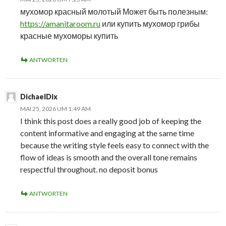
мухомор красный молотый Может быть полезным:
https://amanitaroom.ru
или купить мухомор грибы
красные мухоморы купить
ANTWORTEN
DichaelDix
MAI 25, 2026 UM 1:49 AM
I think this post does a really good job of keeping the
content informative and engaging at the same time
because the writing style feels easy to connect with the
flow of ideas is smooth and the overall tone remains
respectful throughout. no deposit bonus
ANTWORTEN