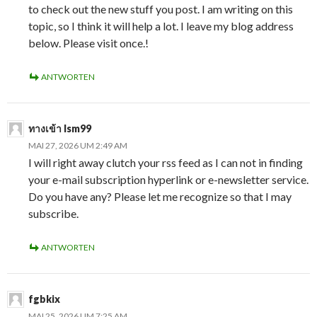
to check out the new stuff you post. I am writing on this
topic, so I think it will help a lot. I leave my blog address
below. Please visit once.!
ANTWORTEN
ทางเข้า lsm99
MAI 27, 2026 UM 2:49 AM
I will right away clutch your rss feed as I can not in finding
your e-mail subscription hyperlink or e-newsletter service.
Do you have any? Please let me recognize so that I may
subscribe.
ANTWORTEN
fgbkix
MAI 25, 2026 UM 7:25 AM