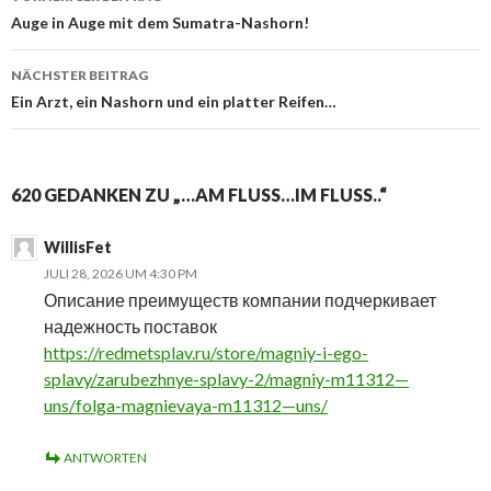
Beitragsnavigation
Auge in Auge mit dem Sumatra-Nashorn!
NÄCHSTER BEITRAG
Ein Arzt, ein Nashorn und ein platter Reifen…
620 GEDANKEN ZU „…AM FLUSS…IM FLUSS..“
WillisFet
JULI 28, 2026 UM 4:30 PM
Описание преимуществ компании подчеркивает
надежность поставок
https://redmetsplav.ru/store/magniy-i-ego-
splavy/zarubezhnye-splavy-2/magniy-m11312—
uns/folga-magnievaya-m11312—uns/
ANTWORTEN