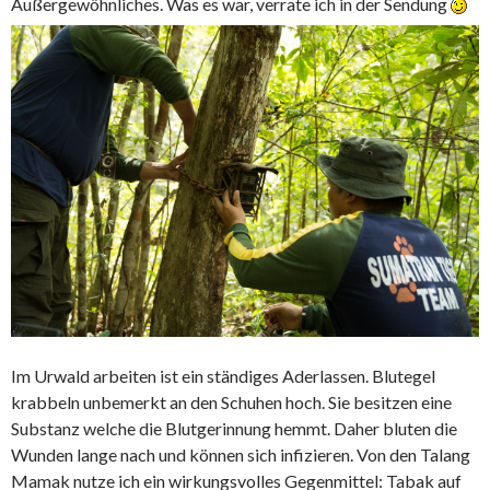
Außergewöhnliches. Was es war, verrate ich in der Sendung
Im Urwald arbeiten ist ein ständiges Aderlassen. Blutegel
krabbeln unbemerkt an den Schuhen hoch. Sie besitzen eine
Substanz welche die Blutgerinnung hemmt. Daher bluten die
Wunden lange nach und können sich infizieren. Von den Talang
Mamak nutze ich ein wirkungsvolles Gegenmittel: Tabak auf