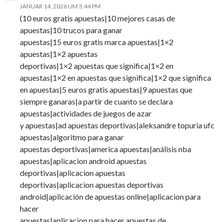
JANUAR 14, 2026 UM 3:44 PM
(10 euros gratis apuestas|10 mejores casas de
apuestas|10 trucos para ganar
apuestas|15 euros gratis marca apuestas|1×2
apuestas|1×2 apuestas
deportivas|1×2 apuestas que significa|1×2 en
apuestas|1×2 en apuestas que significa|1×2 que significa
en apuestas|5 euros gratis apuestas|9 apuestas que
siempre ganaras|a partir de cuanto se declara
apuestas|actividades de juegos de azar
y apuestas|ad apuestas deportivas|aleksandre topuria ufc
apuestas|algoritmo para ganar
apuestas deportivas|america apuestas|análisis nba
apuestas|aplicacion android apuestas
deportivas|aplicacion apuestas
deportivas|aplicacion apuestas deportivas
android|aplicación de apuestas online|aplicacion para
hacer
apuestas|aplicacion para hacer apuestas de