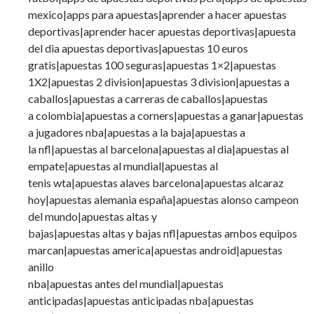
mexico|apps para apuestas|aprender a hacer apuestas
deportivas|aprender hacer apuestas deportivas|apuesta
del dia apuestas deportivas|apuestas 10 euros
gratis|apuestas 100 seguras|apuestas 1×2|apuestas
1X2|apuestas 2 division|apuestas 3 division|apuestas a
caballos|apuestas a carreras de caballos|apuestas
a colombia|apuestas a corners|apuestas a ganar|apuestas
a jugadores nba|apuestas a la baja|apuestas a
la nfl|apuestas al barcelona|apuestas al dia|apuestas al
empate|apuestas al mundial|apuestas al
tenis wta|apuestas alaves barcelona|apuestas alcaraz
hoy|apuestas alemania españa|apuestas alonso campeon
del mundo|apuestas altas y
bajas|apuestas altas y bajas nfl|apuestas ambos equipos
marcan|apuestas america|apuestas android|apuestas
anillo
nba|apuestas antes del mundial|apuestas
anticipadas|apuestas anticipadas nba|apuestas