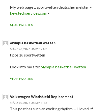
My web page :: sportwetten deutscher meister –
keystechservices.com
-
ANTWORTEN
olympia basketball wetten
MÄRZ 26, 2026 UM 2:59 AM
tipps zu sportwetten
Look into my site:
olympia basketball wetten
ANTWORTEN
Volkswagen Windshield Replacement
MÄRZ 10, 2026 UM 3:44 PM
This post has such an exciting rhythm — I loved it!