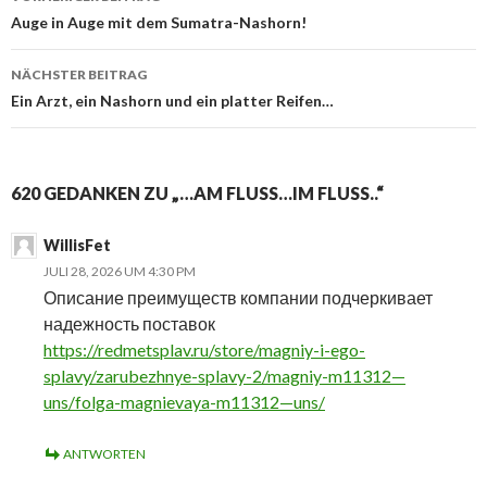
Beitragsnavigation
Auge in Auge mit dem Sumatra-Nashorn!
NÄCHSTER BEITRAG
Ein Arzt, ein Nashorn und ein platter Reifen…
620 GEDANKEN ZU „…AM FLUSS…IM FLUSS..“
WillisFet
JULI 28, 2026 UM 4:30 PM
Описание преимуществ компании подчеркивает
надежность поставок
https://redmetsplav.ru/store/magniy-i-ego-
splavy/zarubezhnye-splavy-2/magniy-m11312—
uns/folga-magnievaya-m11312—uns/
ANTWORTEN