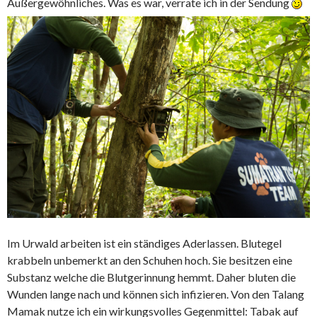
Außergewöhnliches. Was es war, verrate ich in der Sendung
Im Urwald arbeiten ist ein ständiges Aderlassen. Blutegel
krabbeln unbemerkt an den Schuhen hoch. Sie besitzen eine
Substanz welche die Blutgerinnung hemmt. Daher bluten die
Wunden lange nach und können sich infizieren. Von den Talang
Mamak nutze ich ein wirkungsvolles Gegenmittel: Tabak auf