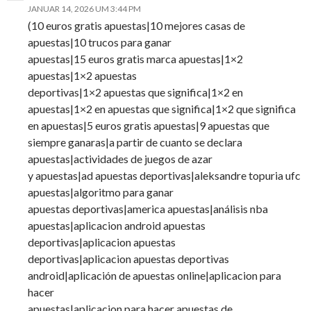
JANUAR 14, 2026 UM 3:44 PM
(10 euros gratis apuestas|10 mejores casas de
apuestas|10 trucos para ganar
apuestas|15 euros gratis marca apuestas|1×2
apuestas|1×2 apuestas
deportivas|1×2 apuestas que significa|1×2 en
apuestas|1×2 en apuestas que significa|1×2 que significa
en apuestas|5 euros gratis apuestas|9 apuestas que
siempre ganaras|a partir de cuanto se declara
apuestas|actividades de juegos de azar
y apuestas|ad apuestas deportivas|aleksandre topuria ufc
apuestas|algoritmo para ganar
apuestas deportivas|america apuestas|análisis nba
apuestas|aplicacion android apuestas
deportivas|aplicacion apuestas
deportivas|aplicacion apuestas deportivas
android|aplicación de apuestas online|aplicacion para
hacer
apuestas|aplicacion para hacer apuestas de