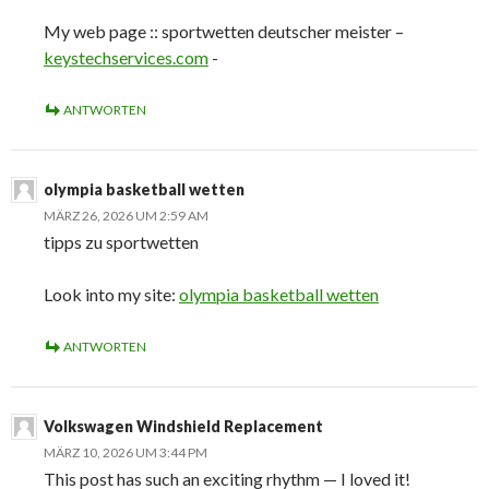
My web page :: sportwetten deutscher meister –
keystechservices.com
-
ANTWORTEN
olympia basketball wetten
MÄRZ 26, 2026 UM 2:59 AM
tipps zu sportwetten
Look into my site:
olympia basketball wetten
ANTWORTEN
Volkswagen Windshield Replacement
MÄRZ 10, 2026 UM 3:44 PM
This post has such an exciting rhythm — I loved it!