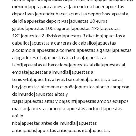
mexico|apps para apuestas|aprender a hacer apuestas
deportivas|aprender hacer apuestas deportivas|apuesta
del dia apuestas deportivas|apuestas 10 euros
gratis|apuestas 100 seguras|apuestas 1×2|apuestas
1X2|apuestas 2 division|apuestas 3 division|apuestas a
caballos|apuestas a carreras de caballos|apuestas
a colombia|apuestas a corners|apuestas a ganar|apuestas
a jugadores nba|apuestas a la baja|apuestas a
la nfl|apuestas al barcelona|apuestas al dia|apuestas al
empate|apuestas al mundial|apuestas al
tenis wta|apuestas alaves barcelona|apuestas alcaraz
hoy|apuestas alemania españa|apuestas alonso campeon
del mundo|apuestas altas y
bajas|apuestas altas y bajas nfl|apuestas ambos equipos
marcan|apuestas america|apuestas android|apuestas
anillo
nba|apuestas antes del mundial|apuestas
anticipadas|apuestas anticipadas nba|apuestas