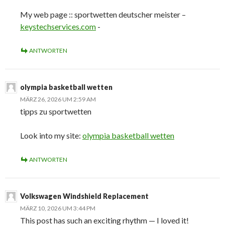
My web page :: sportwetten deutscher meister –
keystechservices.com
-
ANTWORTEN
olympia basketball wetten
MÄRZ 26, 2026 UM 2:59 AM
tipps zu sportwetten
Look into my site:
olympia basketball wetten
ANTWORTEN
Volkswagen Windshield Replacement
MÄRZ 10, 2026 UM 3:44 PM
This post has such an exciting rhythm — I loved it!