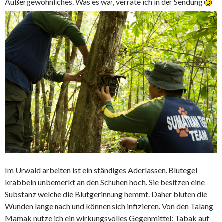
Außergewöhnliches. Was es war, verrate ich in der Sendung
Im Urwald arbeiten ist ein ständiges Aderlassen. Blutegel
krabbeln unbemerkt an den Schuhen hoch. Sie besitzen eine
Substanz welche die Blutgerinnung hemmt. Daher bluten die
Wunden lange nach und können sich infizieren. Von den Talang
Mamak nutze ich ein wirkungsvolles Gegenmittel: Tabak auf