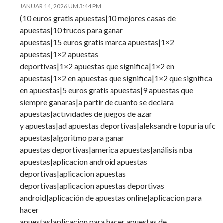
JANUAR 14, 2026 UM 3:44 PM
(10 euros gratis apuestas|10 mejores casas de
apuestas|10 trucos para ganar
apuestas|15 euros gratis marca apuestas|1×2
apuestas|1×2 apuestas
deportivas|1×2 apuestas que significa|1×2 en
apuestas|1×2 en apuestas que significa|1×2 que significa
en apuestas|5 euros gratis apuestas|9 apuestas que
siempre ganaras|a partir de cuanto se declara
apuestas|actividades de juegos de azar
y apuestas|ad apuestas deportivas|aleksandre topuria ufc
apuestas|algoritmo para ganar
apuestas deportivas|america apuestas|análisis nba
apuestas|aplicacion android apuestas
deportivas|aplicacion apuestas
deportivas|aplicacion apuestas deportivas
android|aplicación de apuestas online|aplicacion para
hacer
apuestas|aplicacion para hacer apuestas de