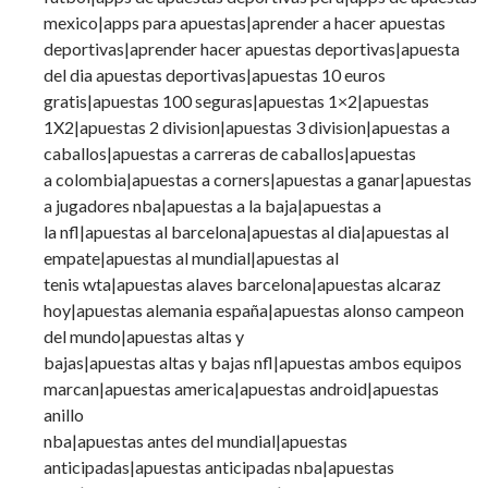
mexico|apps para apuestas|aprender a hacer apuestas
deportivas|aprender hacer apuestas deportivas|apuesta
del dia apuestas deportivas|apuestas 10 euros
gratis|apuestas 100 seguras|apuestas 1×2|apuestas
1X2|apuestas 2 division|apuestas 3 division|apuestas a
caballos|apuestas a carreras de caballos|apuestas
a colombia|apuestas a corners|apuestas a ganar|apuestas
a jugadores nba|apuestas a la baja|apuestas a
la nfl|apuestas al barcelona|apuestas al dia|apuestas al
empate|apuestas al mundial|apuestas al
tenis wta|apuestas alaves barcelona|apuestas alcaraz
hoy|apuestas alemania españa|apuestas alonso campeon
del mundo|apuestas altas y
bajas|apuestas altas y bajas nfl|apuestas ambos equipos
marcan|apuestas america|apuestas android|apuestas
anillo
nba|apuestas antes del mundial|apuestas
anticipadas|apuestas anticipadas nba|apuestas