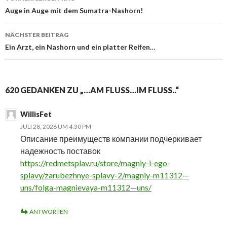
Beitragsnavigation
Auge in Auge mit dem Sumatra-Nashorn!
NÄCHSTER BEITRAG
Ein Arzt, ein Nashorn und ein platter Reifen…
620 GEDANKEN ZU „…AM FLUSS…IM FLUSS..“
WillisFet
JULI 28, 2026 UM 4:30 PM
Описание преимуществ компании подчеркивает
надежность поставок
https://redmetsplav.ru/store/magniy-i-ego-
splavy/zarubezhnye-splavy-2/magniy-m11312—
uns/folga-magnievaya-m11312—uns/
ANTWORTEN