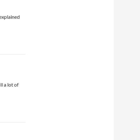
 explained
l a lot of