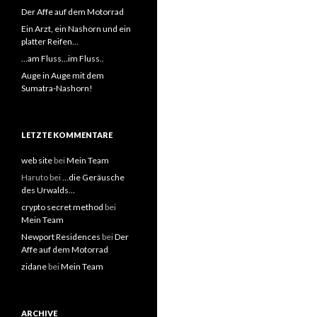
Der Affe auf dem Motorrad
Ein Arzt, ein Nashorn und ein
platter Reifen…
…am Fluss…im Fluss..
Auge in Auge mit dem
Sumatra-Nashorn!
LETZTE KOMMENTARE
web site
bei
Mein Team
Haruto bei
…die Geräusche
des Urwalds…
crypto secret method
bei
Mein Team
Newport Residences
bei
Der
Affe auf dem Motorrad
zidane
bei
Mein Team
ARCHIVE