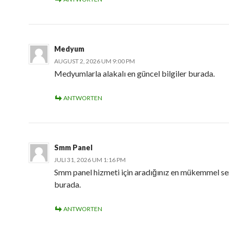
Medyum
AUGUST 2, 2026 UM 9:00 PM
Medyumlarla alakalı en güncel bilgiler burada.
ANTWORTEN
Smm Panel
JULI 31, 2026 UM 1:16 PM
Smm panel hizmeti için aradığınız en mükemmel se
burada.
ANTWORTEN