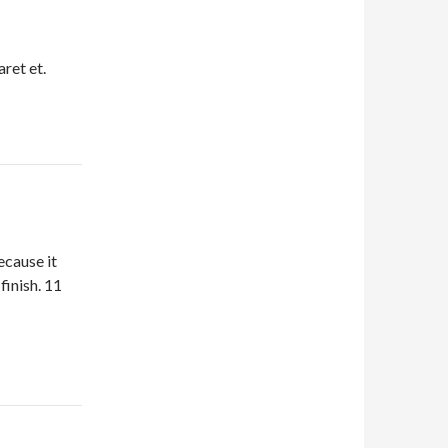
aret et.
ecause it
finish. 11