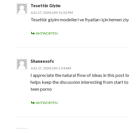
Tesettür Giyim
JULI 27, 2026 UM 11:52 PM
Tesettür giyim modelleri ve fiyatları için hemen ziy
ANTWORTEN
Shaneesofs
JULI 17, 2026 UM 1:54 AM
I appreciate the natural flow of ideas in this post b
helps keep the discussion interesting from start to 
teen porno
ANTWORTEN