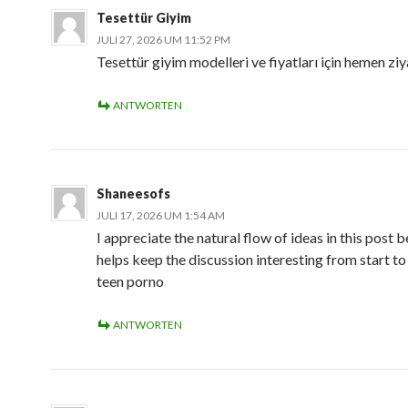
Tesettür Giyim
JULI 27, 2026 UM 11:52 PM
Tesettür giyim modelleri ve fiyatları için hemen ziy
ANTWORTEN
Shaneesofs
JULI 17, 2026 UM 1:54 AM
I appreciate the natural flow of ideas in this post b
helps keep the discussion interesting from start to 
teen porno
ANTWORTEN