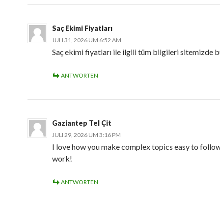
Saç Ekimi Fiyatları
JULI 31, 2026 UM 6:52 AM
Saç ekimi fiyatları ile ilgili tüm bilgileri sitemizde b
ANTWORTEN
Gaziantep Tel Çit
JULI 29, 2026 UM 3:16 PM
I love how you make complex topics easy to follow
work!
ANTWORTEN