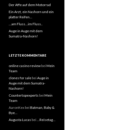
Der Affe auf dem Motorrad
Ein Arzt, ein Nashorn und ein
platter Reifen…
…am Fluss…im Fluss..
Auge in Auge mit dem
Sumatra-Nashorn!
LETZTE KOMMENTARE
online casino review
bei
Mein
Team
clones for sale
bei
Auge in
Auge mit dem Sumatra-
Nashorn!
Countertopexperts
bei
Mein
Team
AaronKex bei
Batman, Baby &
Bye…
Augusta Lucas
bei
…Reisetag…