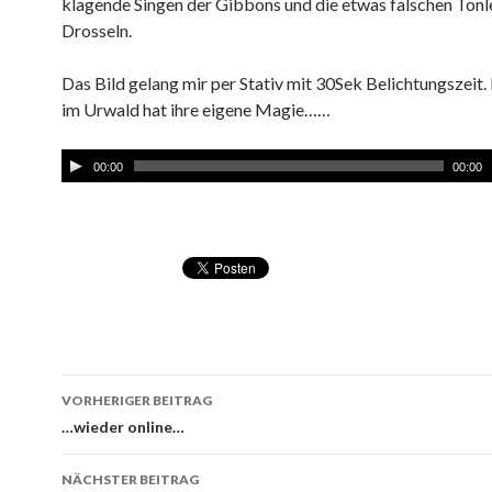
klagende Singen der Gibbons und die etwas falschen Tonle
Drosseln.
Das Bild gelang mir per Stativ mit 30Sek Belichtungszeit.
im Urwald hat ihre eigene Magie……
00:00
00:00
VORHERIGER BEITRAG
Beitragsnavigation
…wieder online…
NÄCHSTER BEITRAG