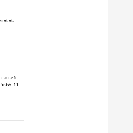
aret et.
ecause it
finish. 11