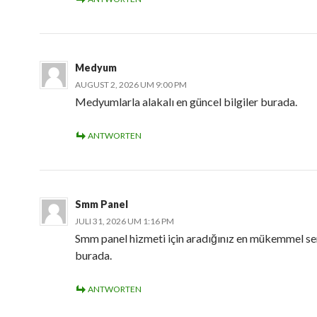
Medyum
AUGUST 2, 2026 UM 9:00 PM
Medyumlarla alakalı en güncel bilgiler burada.
ANTWORTEN
Smm Panel
JULI 31, 2026 UM 1:16 PM
Smm panel hizmeti için aradığınız en mükemmel se
burada.
ANTWORTEN