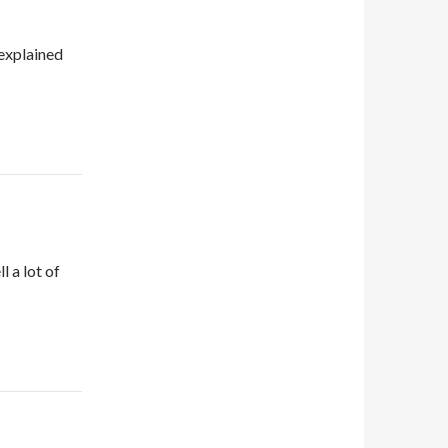
 explained
l a lot of