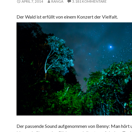
APRIL 7, 2014
RANGA
3.181 KOMMENTARE
Der Wald ist erfüllt von einem Konzert der Vielfalt.
Der passende Sound aufgenommen von Benny: Man hört u.