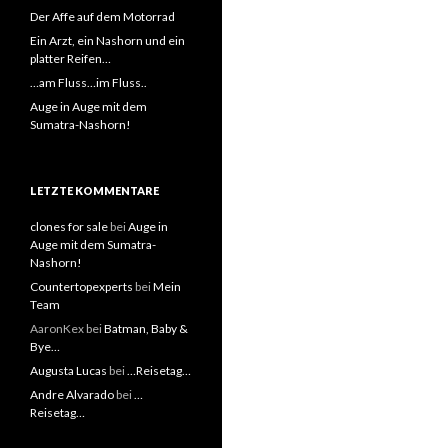
Der Affe auf dem Motorrad
Ein Arzt, ein Nashorn und ein
platter Reifen…
…am Fluss…im Fluss..
Auge in Auge mit dem
Sumatra-Nashorn!
LETZTE KOMMENTARE
clones for sale
bei
Auge in
Auge mit dem Sumatra-
Nashorn!
Countertopexperts
bei
Mein
Team
AaronKex bei
Batman, Baby &
Bye…
Augusta Lucas
bei
…Reisetag…
Andre Alvarado
bei
…
Reisetag…