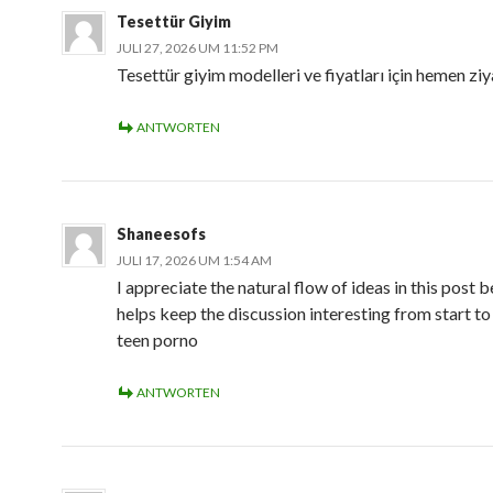
Tesettür Giyim
JULI 27, 2026 UM 11:52 PM
Tesettür giyim modelleri ve fiyatları için hemen ziy
ANTWORTEN
Shaneesofs
JULI 17, 2026 UM 1:54 AM
I appreciate the natural flow of ideas in this post b
helps keep the discussion interesting from start to 
teen porno
ANTWORTEN