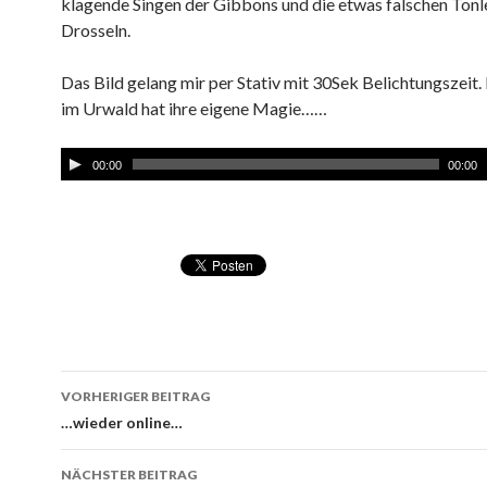
klagende Singen der Gibbons und die etwas falschen Tonle
Drosseln.
Das Bild gelang mir per Stativ mit 30Sek Belichtungszeit.
im Urwald hat ihre eigene Magie……
00:00
00:00
VORHERIGER BEITRAG
Beitragsnavigation
…wieder online…
NÄCHSTER BEITRAG