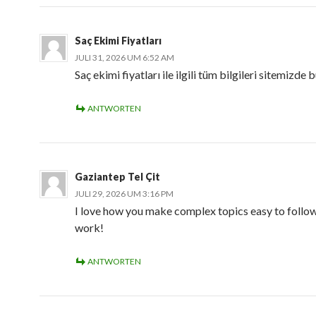
Saç Ekimi Fiyatları
JULI 31, 2026 UM 6:52 AM
Saç ekimi fiyatları ile ilgili tüm bilgileri sitemizde b
ANTWORTEN
Gaziantep Tel Çit
JULI 29, 2026 UM 3:16 PM
I love how you make complex topics easy to follow
work!
ANTWORTEN