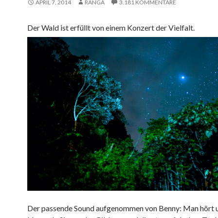
APRIL 7, 2014
RANGA
3.181 KOMMENTARE
Der Wald ist erfüllt von einem Konzert der Vielfalt.
Der passende Sound aufgenommen von Benny: Man hört u.