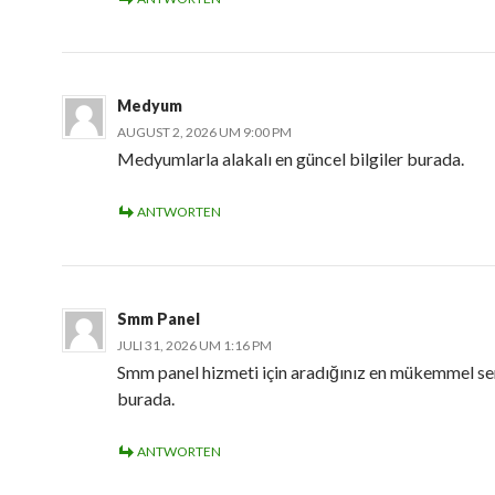
Medyum
AUGUST 2, 2026 UM 9:00 PM
Medyumlarla alakalı en güncel bilgiler burada.
ANTWORTEN
Smm Panel
JULI 31, 2026 UM 1:16 PM
Smm panel hizmeti için aradığınız en mükemmel se
burada.
ANTWORTEN