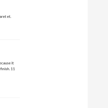
aret et.
ecause it
finish. 11