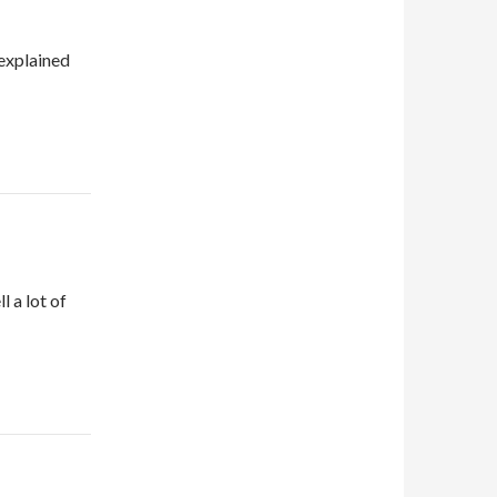
 explained
l a lot of