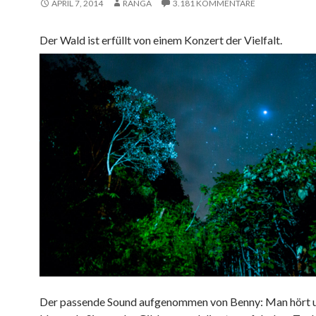
APRIL 7, 2014
RANGA
3.181 KOMMENTARE
Der Wald ist erfüllt von einem Konzert der Vielfalt.
Der passende Sound aufgenommen von Benny: Man hört u.