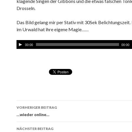
klagende Singen der Gibbons und die etwas falschen Tonle
Drosseln.
Das Bild gelang mir per Stativ mit 30Sek Belichtungszeit.
im Urwald hat ihre eigene Magie……
00:00
00:00
VORHERIGER BEITRAG
Beitragsnavigation
…wieder online…
NÄCHSTER BEITRAG