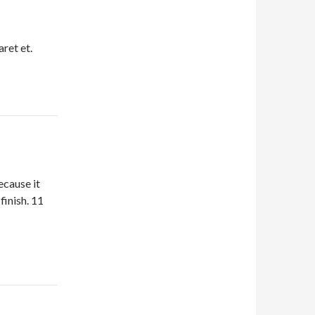
aret et.
ecause it
finish. 11