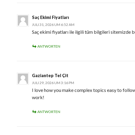
Saç Ekimi Fiyatları
JULI 31, 2026 UM 6:52 AM
Saç ekimi fiyatları ile ilgili tüm bilgileri sitemizde b
ANTWORTEN
Gaziantep Tel Çit
JULI 29, 2026 UM 3:16 PM
I love how you make complex topics easy to follow
work!
ANTWORTEN