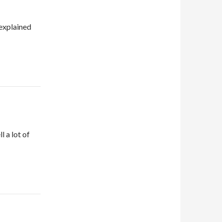
 explained
l a lot of