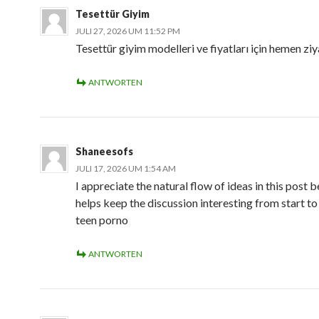
Tesettür Giyim
JULI 27, 2026 UM 11:52 PM
Tesettür giyim modelleri ve fiyatları için hemen ziy
ANTWORTEN
Shaneesofs
JULI 17, 2026 UM 1:54 AM
I appreciate the natural flow of ideas in this post b
helps keep the discussion interesting from start to 
teen porno
ANTWORTEN