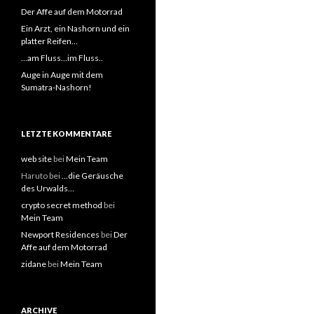
Der Affe auf dem Motorrad
Ein Arzt, ein Nashorn und ein
platter Reifen…
…am Fluss…im Fluss..
Auge in Auge mit dem
Sumatra-Nashorn!
LETZTE KOMMENTARE
web site
bei
Mein Team
Haruto bei
…die Geräusche
des Urwalds…
crypto secret method
bei
Mein Team
Newport Residences
bei
Der
Affe auf dem Motorrad
zidane
bei
Mein Team
ARCHIVE