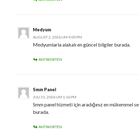
Medyum
AUGUST 2, 2026 UM 9:00 PM
Medyumlarla alakalı en güncel bilgiler burada.
ANTWORTEN
Smm Panel
JULI 31, 2026 UM 1:16 PM
Smm panel hizmeti için aradığınız en mükemmel se
burada.
ANTWORTEN