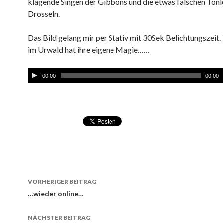
klagende Singen der Gibbons und die etwas falschen Tonle
Drosseln.
Das Bild gelang mir per Stativ mit 30Sek Belichtungszeit.
im Urwald hat ihre eigene Magie……
00:00
00:00
VORHERIGER BEITRAG
Beitragsnavigation
…wieder online…
NÄCHSTER BEITRAG