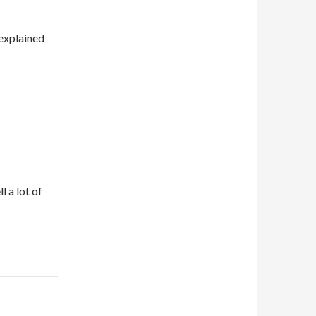
 explained
l a lot of