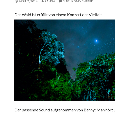
APRIL 7, 2014
RANGA
3.181 KOMMENTARE
Der Wald ist erfüllt von einem Konzert der Vielfalt.
Der passende Sound aufgenommen von Benny: Man hört u.