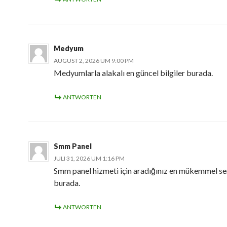
Medyum
AUGUST 2, 2026 UM 9:00 PM
Medyumlarla alakalı en güncel bilgiler burada.
ANTWORTEN
Smm Panel
JULI 31, 2026 UM 1:16 PM
Smm panel hizmeti için aradığınız en mükemmel se
burada.
ANTWORTEN