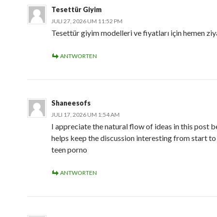
Tesettür Giyim
JULI 27, 2026 UM 11:52 PM
Tesettür giyim modelleri ve fiyatları için hemen ziy
ANTWORTEN
Shaneesofs
JULI 17, 2026 UM 1:54 AM
I appreciate the natural flow of ideas in this post b
helps keep the discussion interesting from start to 
teen porno
ANTWORTEN