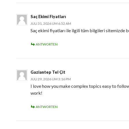
Saç Ekimi Fiyatları
JULI 31, 2026 UM 6:52 AM
Saç ekimi fiyatları ile ilgili tüm bilgileri sitemizde b
ANTWORTEN
Gaziantep Tel Çit
JULI 29, 2026 UM 3:16 PM
I love how you make complex topics easy to follow
work!
ANTWORTEN