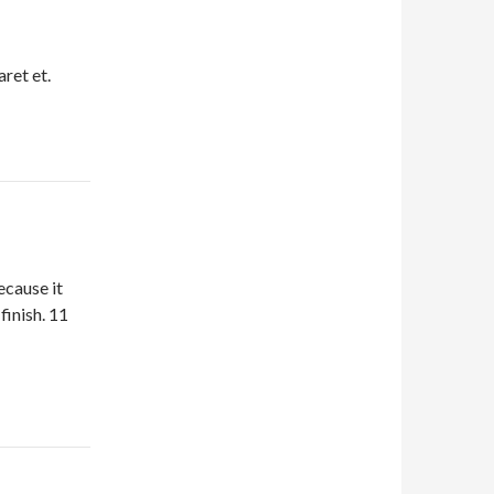
aret et.
ecause it
finish. 11