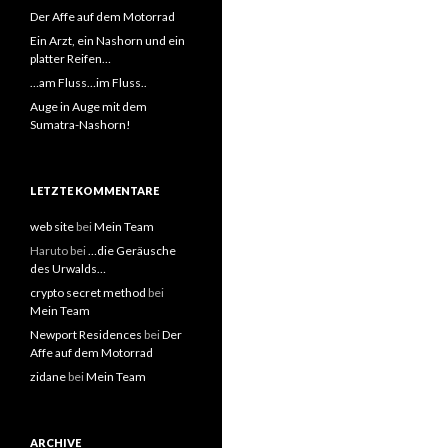
Der Affe auf dem Motorrad
Ein Arzt, ein Nashorn und ein
platter Reifen…
…am Fluss…im Fluss..
Auge in Auge mit dem
Sumatra-Nashorn!
LETZTE KOMMENTARE
web site
bei
Mein Team
Haruto bei
…die Geräusche
des Urwalds…
crypto secret method
bei
Mein Team
Newport Residences
bei
Der
Affe auf dem Motorrad
zidane
bei
Mein Team
ARCHIVE