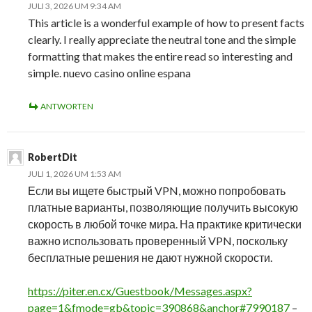
JULI 3, 2026 UM 9:34 AM
This article is a wonderful example of how to present facts
clearly. I really appreciate the neutral tone and the simple
formatting that makes the entire read so interesting and
simple. nuevo casino online espana
ANTWORTEN
RobertDit
JULI 1, 2026 UM 1:53 AM
Если вы ищете быстрый VPN, можно попробовать
платные варианты, позволяющие получить высокую
скорость в любой точке мира. На практике критически
важно использовать проверенный VPN, поскольку
бесплатные решения не дают нужной скорости.
https://piter.en.cx/Guestbook/Messages.aspx?
page=1&fmode=gb&topic=390868&anchor#7990187
–