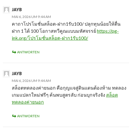
JAYB
MAI 6, 2026 UM 9:44 AM
คาถาโปรโมชั่นสล็อต-ฝาก1รับ100/ ปลุกทุนน้อยให้ตื่น
ฝาก 1 ได้ 100 โอกาสทวีคูณแบบมหัศจรรย์
https://pg-
ink.org/โปรโมชั่นสล็อต-ฝาก1รับ100/
ANTWORTEN
JAYB
MAI 6, 2026 UM 9:44 AM
สล็อตทดลองค่ายนอก คือกุญแจสู่ดินแดนต้องห้าม ทดลอง
เกมแปลกใหม่ฟรีๆ ค้นพบสูตรลับ ก่อนบุกจริงจัง
สล็อต
ทดลองค่ายนอก
ANTWORTEN