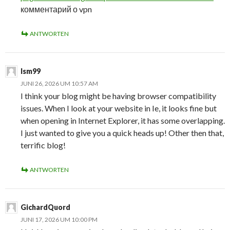
комментарий о vpn
ANTWORTEN
lsm99
JUNI 26, 2026 UM 10:57 AM
I think your blog might be having browser compatibility
issues. When I look at your website in Ie, it looks fine but
when opening in Internet Explorer, it has some overlapping.
I just wanted to give you a quick heads up! Other then that,
terrific blog!
ANTWORTEN
GichardQuord
JUNI 17, 2026 UM 10:00 PM