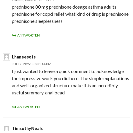
prednisone 80 mg prednisone dosage asthma adults
prednisone for copd relief what kind of drug is prednisone
prednisone sleeplessness
ANTWORTEN
Lhaneesofs
JULI 7, 2026 UM 8:14 PM
I just wanted to leave a quick comment to acknowledge
the impressive work you did here. The simple explanations
and well-organized structure make this an incredibly
useful summary. anal bead
ANTWORTEN
TimsothyNeals