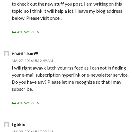
to check out the new stuff you post. I am writing on this
topic, so I think it will help a lot. I leave my blog address
below. Please visit once.!
ANTWORTEN
ทางเข้า lsm99
MAI 27, 2026 UM 2:49 AM
I will right away clutch your rss feed as I can not in finding
your e-mail subscription hyperlink or e-newsletter service.
Do you have any? Please let me recognize so that I may
subscribe.
ANTWORTEN
fgbkix
MAI 25, 2026 UM 7:25 AM