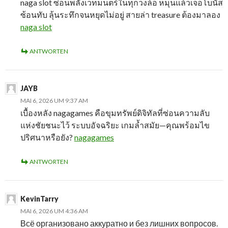
naga slot ซ่อนพลังเวทมนตร์ในทุกวงล้อ หมุนแล้วเจอโบนัส
ซ้อนทับ ลุ้นระทึกจนหยุดไม่อยู่ สายล่า treasure ต้องมาลอง
naga slot
ANTWORTEN
JAYB
MAI 6, 2026 UM 9:37 AM
เบื้องหลัง nagagames คือขุมทรัพย์ดิจิทัลที่ซ่อนความลับ
แห่งชัยชนะไว้ ระบบอัจฉริยะ เกมล้ำสมัย—คุณพร้อมไข
ปริศนาหรือยัง?
nagagames
ANTWORTEN
KevinTarry
MAI 6, 2026 UM 4:36 AM
Всё организовано аккуратно и без лишних вопросов.