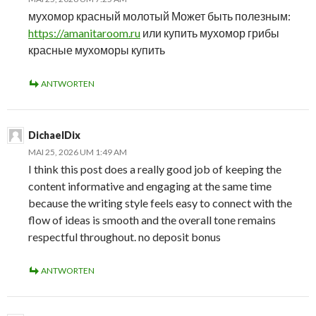
мухомор красный молотый Может быть полезным:
https://amanitaroom.ru
или купить мухомор грибы
красные мухоморы купить
ANTWORTEN
DichaelDix
MAI 25, 2026 UM 1:49 AM
I think this post does a really good job of keeping the
content informative and engaging at the same time
because the writing style feels easy to connect with the
flow of ideas is smooth and the overall tone remains
respectful throughout. no deposit bonus
ANTWORTEN