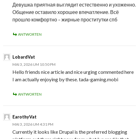
Девушка приятная выглядит естественно и ухоженно.
Общение оставило хорошее впечатление. Всё
прошло комфортно – жирные проститутки спб
ANTWORTEN
LobardVat
MAI 3, 2026 UM 10:50 PM
Hello friends nice article and nice urging commented here
I am actually enjoying by these. tada-gaming.mobi
ANTWORTEN
EarothyVat
MAI 3, 2026 UM 4:31 PM
Currently it looks like Drupal is the preferred blogging