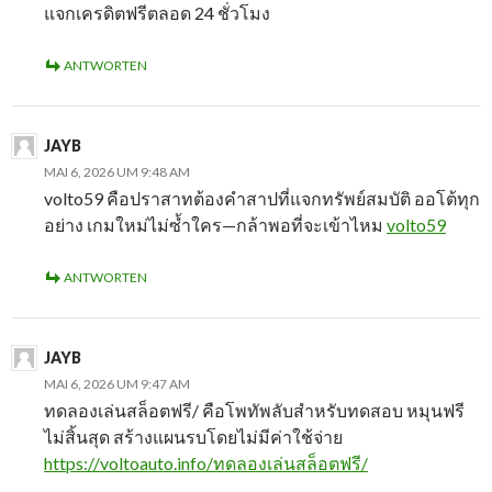
แจกเครดิตฟรีตลอด 24 ชั่วโมง
ANTWORTEN
JAYB
MAI 6, 2026 UM 9:48 AM
volto59 คือปราสาทต้องคำสาปที่แจกทรัพย์สมบัติ ออโต้ทุก
อย่าง เกมใหม่ไม่ซ้ำใคร—กล้าพอที่จะเข้าไหม
volto59
ANTWORTEN
JAYB
MAI 6, 2026 UM 9:47 AM
ทดลองเล่นสล็อตฟรี/ คือโพทัพลับสำหรับทดสอบ หมุนฟรี
ไม่สิ้นสุด สร้างแผนรบโดยไม่มีค่าใช้จ่าย
https://voltoauto.info/ทดลองเล่นสล็อตฟรี/