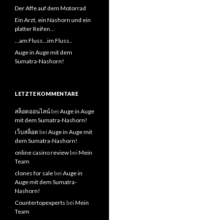
Der Affe auf dem Motorrad
Ein Arzt, ein Nashorn und ein
platter Reifen…
…am Fluss…im Fluss..
Auge in Auge mit dem
Sumatra-Nashorn!
LETZTE KOMMENTARE
สล็อตออนไลน์
bei
Auge in Auge
mit dem Sumatra-Nashorn!
เว็บสล็อต
bei
Auge in Auge mit
dem Sumatra-Nashorn!
online casino review
bei
Mein
Team
clones for sale
bei
Auge in
Auge mit dem Sumatra-
Nashorn!
Countertopexperts
bei
Mein
Team