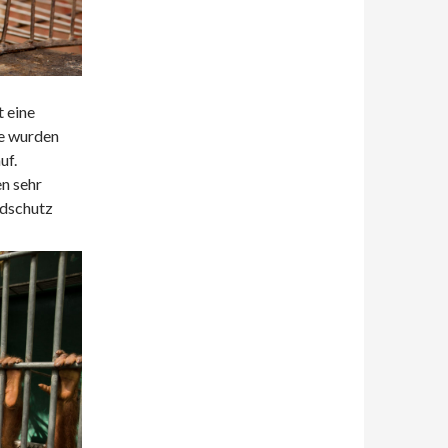
 eine
e wurden
uf.
n sehr
ndschutz