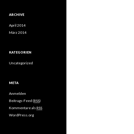
ARCHIVE
April 2014
März 2014
KATEGORIEN
Uncategorized
META
Anmelden
Beitrags-Feed (
RSS
)
Kommentare als
RSS
WordPress.org