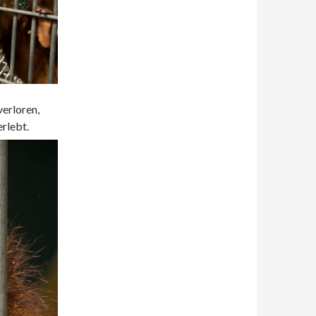
verloren,
rlebt.