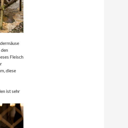
edermäuse
 den
ieses Fleisch
er
am, diese
en ist sehr