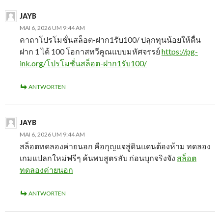
JAYB
MAI 6, 2026 UM 9:44 AM
คาถาโปรโมชั่นสล็อต-ฝาก1รับ100/ ปลุกทุนน้อยให้ตื่น
ฝาก 1 ได้ 100 โอกาสทวีคูณแบบมหัศจรรย์
https://pg-
ink.org/โปรโมชั่นสล็อต-ฝาก1รับ100/
ANTWORTEN
JAYB
MAI 6, 2026 UM 9:44 AM
สล็อตทดลองค่ายนอก คือกุญแจสู่ดินแดนต้องห้าม ทดลอง
เกมแปลกใหม่ฟรีๆ ค้นพบสูตรลับ ก่อนบุกจริงจัง
สล็อต
ทดลองค่ายนอก
ANTWORTEN