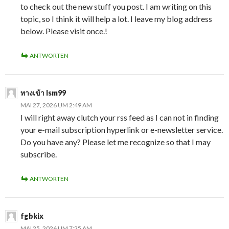
to check out the new stuff you post. I am writing on this
topic, so I think it will help a lot. I leave my blog address
below. Please visit once.!
ANTWORTEN
ทางเข้า lsm99
MAI 27, 2026 UM 2:49 AM
I will right away clutch your rss feed as I can not in finding
your e-mail subscription hyperlink or e-newsletter service.
Do you have any? Please let me recognize so that I may
subscribe.
ANTWORTEN
fgbkix
MAI 25, 2026 UM 7:25 AM