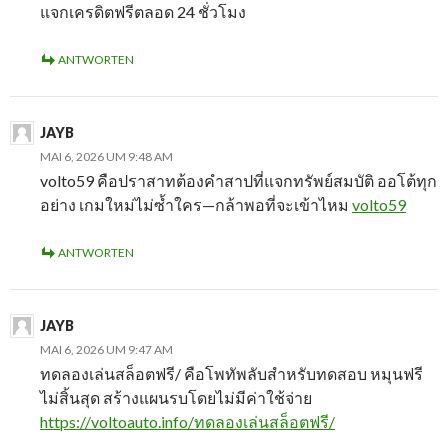
แจกเครดิตฟรีตลอด 24 ชั่วโมง
ANTWORTEN
JAYB
MAI 6, 2026 UM 9:48 AM
volto59 คือปราสาทต้องคำสาปที่แจกทรัพย์สมบัติ ออโต้ทุก
อย่าง เกมใหม่ไม่ซ้ำใคร—กล้าพอที่จะเข้าไหม
volto59
ANTWORTEN
JAYB
MAI 6, 2026 UM 9:47 AM
ทดลองเล่นสล็อตฟรี/ คือโพทัพลับสำหรับทดสอบ หมุนฟรี
ไม่สิ้นสุด สร้างแผนรบโดยไม่มีค่าใช้จ่าย
https://voltoauto.info/ทดลองเล่นสล็อตฟรี/