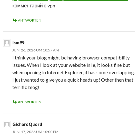
комментарий о vpn
ANTWORTEN
lsm99
JUNI 26, 2026 UM 10:57 AM
I think your blog might be having browser compatibility
issues. When I look at your website in Ie, it looks fine but
when opening in Internet Explorer, it has some overlapping.
I just wanted to give you a quick heads up! Other then that,
terrific blog!
ANTWORTEN
GichardQuord
JUNI 17, 2026 UM 10:00 PM