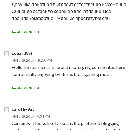
Девушка приятная выглядит естественно и ухоженно.
Общение оставило хорошее впечатление. Всё
прошло комфортно – жирные проститутки спб
ANTWORTEN
LobardVat
MAI 3, 2026 UM 10:50 PM
Hello friends nice article and nice urging commented here
I am actually enjoying by these. tada-gaming.mobi
ANTWORTEN
EarothyVat
MAI 3, 2026 UM 4:31 PM
Currently it looks like Drupal is the preferred blogging