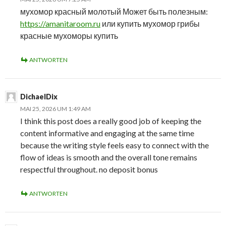
мухомор красный молотый Может быть полезным:
https://amanitaroom.ru
или купить мухомор грибы
красные мухоморы купить
ANTWORTEN
DichaelDix
MAI 25, 2026 UM 1:49 AM
I think this post does a really good job of keeping the
content informative and engaging at the same time
because the writing style feels easy to connect with the
flow of ideas is smooth and the overall tone remains
respectful throughout. no deposit bonus
ANTWORTEN