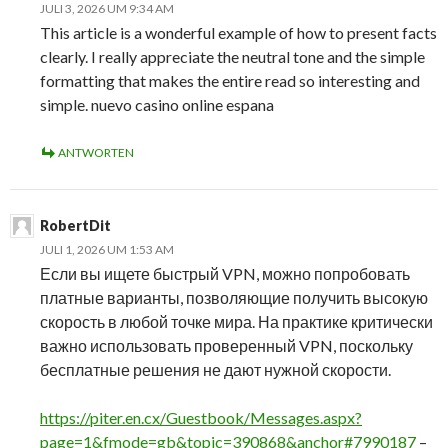
JULI 3, 2026 UM 9:34 AM
This article is a wonderful example of how to present facts
clearly. I really appreciate the neutral tone and the simple
formatting that makes the entire read so interesting and
simple. nuevo casino online espana
ANTWORTEN
RobertDit
JULI 1, 2026 UM 1:53 AM
Если вы ищете быстрый VPN, можно попробовать
платные варианты, позволяющие получить высокую
скорость в любой точке мира. На практике критически
важно использовать проверенный VPN, поскольку
бесплатные решения не дают нужной скорости.
https://piter.en.cx/Guestbook/Messages.aspx?
page=1&fmode=gb&topic=390868&anchor#7990187
–