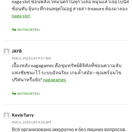
naga slot ซ่อนพลังเวทมนตร์ในทุกวงล้อ หมุนแล้วเจอโบนัส
ซ้อนทับ ลุ้นระทึกจนหยุดไม่อยู่ สายล่า treasure ต้องมาลอง
naga slot
ANTWORTEN
JAYB
MAI 6, 2026 UM 9:37 AM
เบื้องหลัง nagagames คือขุมทรัพย์ดิจิทัลที่ซ่อนความลับ
แห่งชัยชนะไว้ ระบบอัจฉริยะ เกมล้ำสมัย—คุณพร้อมไข
ปริศนาหรือยัง?
nagagames
ANTWORTEN
KevinTarry
MAI 6, 2026 UM 4:36 AM
Всё организовано аккуратно и без лишних вопросов.