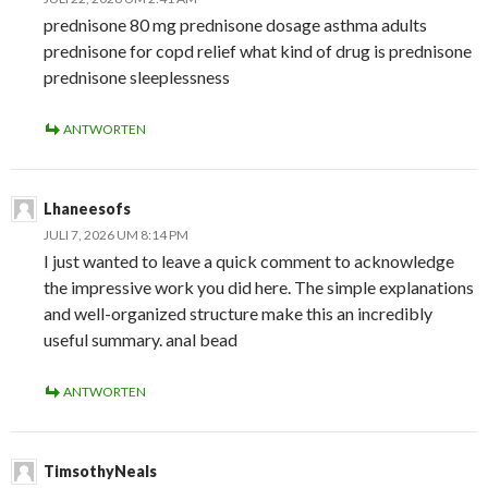
prednisone 80 mg prednisone dosage asthma adults
prednisone for copd relief what kind of drug is prednisone
prednisone sleeplessness
ANTWORTEN
Lhaneesofs
JULI 7, 2026 UM 8:14 PM
I just wanted to leave a quick comment to acknowledge
the impressive work you did here. The simple explanations
and well-organized structure make this an incredibly
useful summary. anal bead
ANTWORTEN
TimsothyNeals