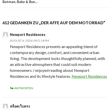
Batman, Baby & Bye…
612 GEDANKEN ZU „DER AFFE AUF DEM MOTORRAD“
Newport Residences
AUGUST 6, 2026 UM 2:14 PM
Newport Residences presents an appealing blend of
contemporary design, comfort, and convenient urban
living. The development looks thoughtfully planned, with
an attractive atmosphere that could suit modern
homeowners. I enjoyed reading about Newport
Residences and its lifestyle features.
Newport Residences
ANTWORTEN
สล็อตเว็บตรง