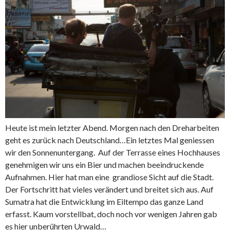
Heute ist mein letzter Abend. Morgen nach den Dreharbeiten
geht es zurück nach Deutschland…Ein letztes Mal geniessen
wir den Sonnenuntergang. Auf der Terrasse eines Hochhauses
genehmigen wir uns ein Bier und machen beeindruckende
Aufnahmen. Hier hat man eine grandiose Sicht auf die Stadt.
Der Fortschritt hat vieles verändert und breitet sich aus. Auf
Sumatra hat die Entwicklung im Eiltempo das ganze Land
erfasst. Kaum vorstellbat, doch noch vor wenigen Jahren gab
es hier unberührten Urwald…