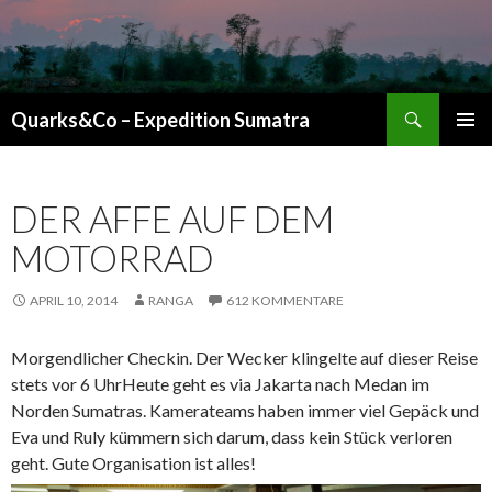
Suchen
Quarks&Co – Expedition Sumatra
ZUM INHALT SPRINGEN
DER AFFE AUF DEM
MOTORRAD
APRIL 10, 2014
RANGA
612 KOMMENTARE
Morgendlicher Checkin. Der Wecker klingelte auf dieser Reise
stets vor 6 UhrHeute geht es via Jakarta nach Medan im
Norden Sumatras. Kamerateams haben immer viel Gepäck und
Eva und Ruly kümmern sich darum, dass kein Stück verloren
geht. Gute Organisation ist alles!