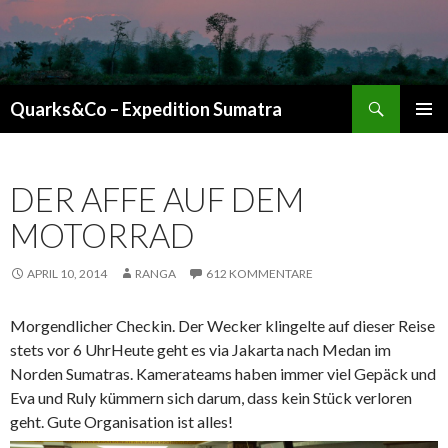
Suchen
Quarks&Co – Expedition Sumatra
ZUM INHALT SPRINGEN
DER AFFE AUF DEM
MOTORRAD
APRIL 10, 2014
RANGA
612 KOMMENTARE
Morgendlicher Checkin. Der Wecker klingelte auf dieser Reise
stets vor 6 UhrHeute geht es via Jakarta nach Medan im
Norden Sumatras. Kamerateams haben immer viel Gepäck und
Eva und Ruly kümmern sich darum, dass kein Stück verloren
geht. Gute Organisation ist alles!