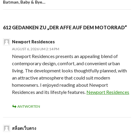
Batman, Baby & Bye…
612 GEDANKEN ZU „DER AFFE AUF DEM MOTORRAD“
Newport Residences
AUGUST 6, 2026 UM 2:14 PM
Newport Residences presents an appealing blend of
contemporary design, comfort, and convenient urban
living. The development looks thoughtfully planned, with
an attractive atmosphere that could suit modern
homeowners. I enjoyed reading about Newport
Residences and its lifestyle features.
Newport Residences
ANTWORTEN
สล็อตเว็บตรง