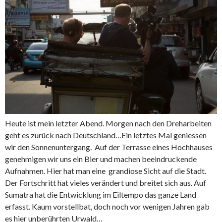
Heute ist mein letzter Abend. Morgen nach den Dreharbeiten
geht es zurück nach Deutschland…Ein letztes Mal geniessen
wir den Sonnenuntergang. Auf der Terrasse eines Hochhauses
genehmigen wir uns ein Bier und machen beeindruckende
Aufnahmen. Hier hat man eine grandiose Sicht auf die Stadt.
Der Fortschritt hat vieles verändert und breitet sich aus. Auf
Sumatra hat die Entwicklung im Eiltempo das ganze Land
erfasst. Kaum vorstellbat, doch noch vor wenigen Jahren gab
es hier unberührten Urwald…